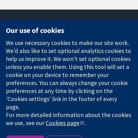
Our use of cookies
11-13 Cavendish
Contact us
We use necessary cookies to make our site work.
Square
News
Trusted
We'd also like to set optional analytics cookies to
London
Press office
evidence.
W1G 0AN
About us
help us improve it. We won't set optional cookies
Informed
영국
작업
unless you enable them. Using this tool will set a
decisions.
Cochrane
cookie on your device to remember your
Better health.
Library
preferences. You can always change your cookie
preferences at any time by clicking on the
'Cookies settings' link in the footer of every
The Cochrane Collaboration is a charity (no. 1045921) and a
page.
company limited by guarantee (no. 03044323) registered in
For more detailed information about the cookies
England & Wales. VAT registration number GB 718 2127 49.
we use, see our
Cookies page
.
Copyright © 2026 The Cochrane Collaboration
Website Terms & Conditions
|
Disclaimer
|
Privacy
|
Cookie