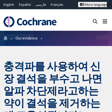
English
Español
فارسی
Français
More languages
Русский
Hrvatski
Deutsch
Bahasa Malaysia
ไทย
繁體中文
简体中文
Close search ✖
필터
홈
Our evidence
충격파를 사용하여 신
장 결석을 부수고 나면
알파 차단제라고하는
약이 결석을 제거하는