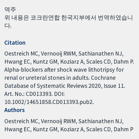
역주
위 내용은 코크란연합 한국지부에서 번역하였습니
다.
Citation
Oestreich MC, Vernooij RWM, Sathianathen NJ,
Hwang EC, Kuntz GM, Koziarz A, Scales CD, Dahm P.
Alpha-blockers after shock wave lithotripsy for
renal or ureteral stones in adults. Cochrane
Database of Systematic Reviews 2020, Issue 11.
Art. No.: CD013393. DOI:
10.1002/14651858.CD013393.pub2.
Authors
Oestreich MC
Vernooij RWM
Sathianathen NJ
Hwang EC
Kuntz GM
Koziarz A
Scales CD
Dahm P