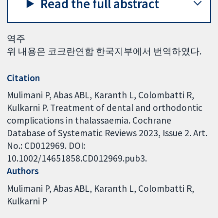
Read the full abstract
역주
위 내용은 코크란연합 한국지부에서 번역하였다.
Citation
Mulimani P, Abas ABL, Karanth L, Colombatti R,
Kulkarni P. Treatment of dental and orthodontic
complications in thalassaemia. Cochrane
Database of Systematic Reviews 2023, Issue 2. Art.
No.: CD012969. DOI:
10.1002/14651858.CD012969.pub3.
Authors
Mulimani P
Abas ABL
Karanth L
Colombatti R
Kulkarni P