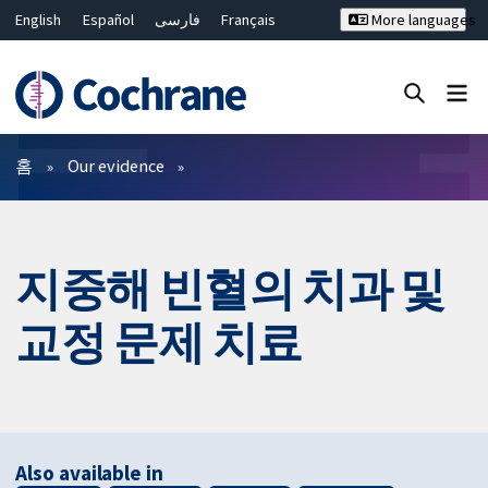
English
Español
فارسی
Français
More languages
Русский
Hrvatski
Deutsch
Bahasa Malaysia
ไทย
繁體中文
简体中文
Close search ✖
필터
홈
Our evidence
지중해 빈혈의 치과 및
교정 문제 치료
Also available in