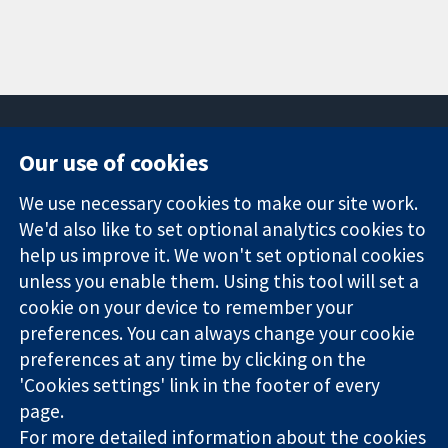
Our use of cookies
11-13 Cavendish
Contact us
We use necessary cookies to make our site work.
Square
News
Trusted
London
Press office
We'd also like to set optional analytics cookies to
evidence.
W1G 0AN
About us
help us improve it. We won't set optional cookies
Informed
영국
작업
unless you enable them. Using this tool will set a
decisions.
Cochrane
cookie on your device to remember your
Better health.
Library
preferences. You can always change your cookie
preferences at any time by clicking on the
'Cookies settings' link in the footer of every
The Cochrane Collaboration is a charity (no. 1045921) and a
page.
company limited by guarantee (no. 03044323) registered in
England & Wales. VAT registration number GB 718 2127 49.
For more detailed information about the cookies