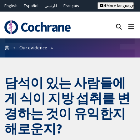
English
Español
فارسی
Français
More languages
Русский
Hrvatski
Deutsch
Bahasa Malaysia
ไทย
繁體中文
简体中文
Close search ✖
필터
홈
Our evidence
담석이 있는 사람들에
게 식이 지방 섭취를 변
경하는 것이 유익한지
해로운지?