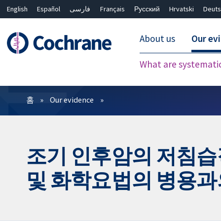
English
Español
فارسی
Français
Русский
Hrvatski
Deuts
About us
Our ev
What are systemati
필터
홈
Our evidence
조기 인후암의 저침습
및 화학요법의 병용과