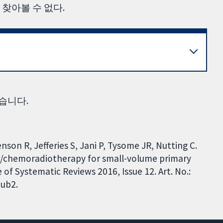
찾아볼 수 없다.
습니다.
nson R, Jefferies S, Jani P, Tysome JR, Nutting C.
py/chemoradiotherapy for small-volume primary
f Systematic Reviews 2016, Issue 12. Art. No.:
ub2.