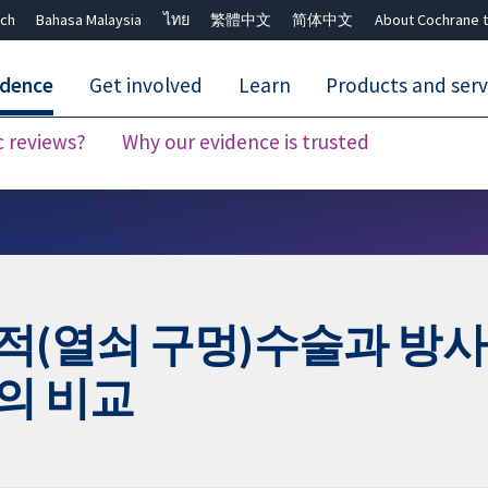
ch
Bahasa Malaysia
ไทย
繁體中文
简体中文
About Cochrane t
idence
Get involved
Learn
Products and serv
c reviews?
Why our evidence is trusted
Close search ✖
적(열쇠 구멍)수술과 방사
의 비교