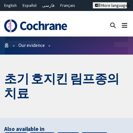
English
Español
فارسی
Français
More languages
Русский
Hrvatski
Deutsch
Bahasa Malaysia
ไทย
繁體中文
简体中文
Close search ✖
필터
홈
Our evidence
초기 호지킨 림프종의
치료
Also available in