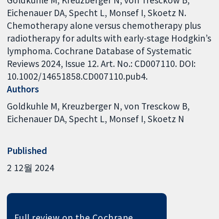
Eichenauer DA, Specht L, Monsef I, Skoetz N.
Chemotherapy alone versus chemotherapy plus
radiotherapy for adults with early-stage Hodgkin’s
lymphoma. Cochrane Database of Systematic
Reviews 2024, Issue 12. Art. No.: CD007110. DOI:
10.1002/14651858.CD007110.pub4.
Authors
Goldkuhle M
Kreuzberger N
von Tresckow B
Eichenauer DA
Specht L
Monsef I
Skoetz N
Published
2 12월 2024
Full review on the Cochrane