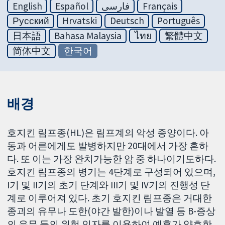
English
Español
فارسی
Français
Русский
Hrvatski
Deutsch
Português
日本語
Bahasa Malaysia
ไทย
繁體中文
简体中文
한국어
배경
호지킨 림프종(HL)은 림프계의 악성 종양이다. 아
동과 어른에게도 발병하지만 20대에서 가장 흔하
다. 또 이는 가장 완치가능한 암 중 하나이기도하다.
호지킨 림프종의 병기는 4단계로 구성되어 있으며,
I기 및 II기의 초기 단계와 III기 및 IV기의 진행성 단
계로 이루어져 있다. 초기 호지킨 림프종은 거대한
종괴의 유무나 도한(야간 발한)이나 발열 등 B-증상
의 유무 등의 위험 인자를 이용하여 예후가 양호한