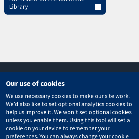
Library
Our use of cookies
11-13 Cavendish
Contact us
We use necessary cookies to make our site work.
Square
News
Trusted
We'd also like to set optional analytics cookies to
London
Press office
evidence.
W1G 0AN
About us
help us improve it. We won't set optional cookies
Informed
영국
작업
unless you enable them. Using this tool will set a
decisions.
Cochrane
cookie on your device to remember your
Better health.
Library
preferences. You can always change your cookie