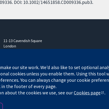
CD009336. DOI: 10.1002/14651858.CD009336.pub3.
11-13 Cavendish Square
London
W1G 0AN
영국
ake our site work. We'd also like to set optional anal
onal cookies unless you enable them. Using this tool wi
ferences. You can always change your cookie preferenc
k in the footer of every page.
any limited by guarantee (no. 03044323) registered in England & W
on about the cookies we use, see our
Cookies page
.
Website Terms & 