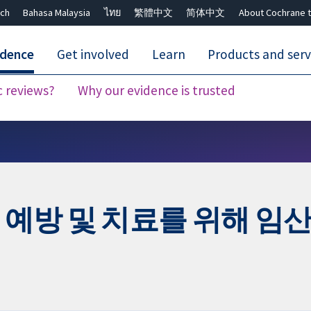
ch
Bahasa Malaysia
ไทย
繁體中文
简体中文
About Cochrane t
idence
Get involved
Learn
Products and serv
c reviews?
Why our evidence is trusted
Close search ✖
 예방 및 치료를 위해 임