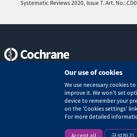
Systematic Reviews 2020, Issue 7. Art. No.: 
Trusted evidence.
Our use of cookies
Informed decisions.
Better health.
We use necessary cookies to m
improve it. We won't set opti
device to remember your pre
on the 'Cookies settings' lin
The Cochrane Collaboration is a charity (no. 1045921) and a comp
For more detailed informati
Copyright © 2026 The Cochrane Collaboration
Accept all
구성하기