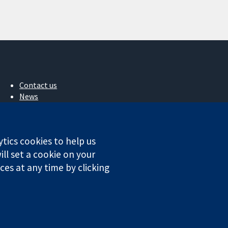
Contact us
News
Press office
About us
작업
ytics cookies to help us
Cochrane Library
ll set a cookie on your
es at any time by clicking
ales. VAT registration number GB 718 2127 49.
Conditions
|
Disclaimer
|
Privacy
|
Cookie policy
|
Cookie settings