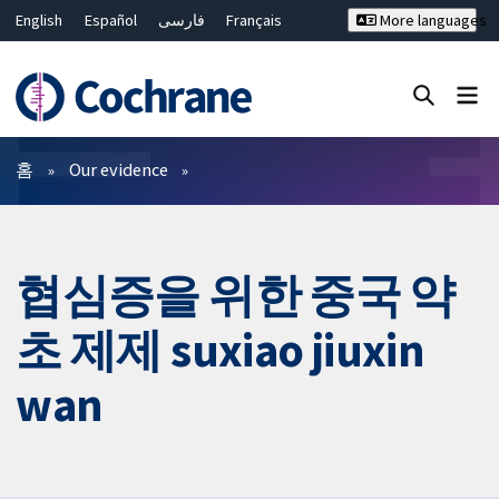
English
Español
فارسی
Français
More languages
Русский
Hrvatski
Deutsch
Bahasa Malaysia
ไทย
繁體中文
简体中文
Close search ✖
필터
홈
Our evidence
협심증을 위한 중국 약
초 제제 suxiao jiuxin
wan