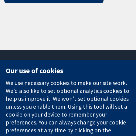
Our use of cookies
11-13 Cavendish
Contact us
We use necessary cookies to make our site work.
Square
News
Trusted
We'd also like to set optional analytics cookies to
London
Press office
evidence.
W1G 0AN
About us
help us improve it. We won't set optional cookies
Informed
영국
작업
unless you enable them. Using this tool will set a
decisions.
Cochrane
cookie on your device to remember your
Better health.
Library
preferences. You can always change your cookie
preferences at any time by clicking on the