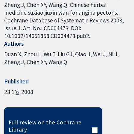
Zheng J, Chen XY, Wang Q. Chinese herbal
medicine suxiao jiuxin wan for angina pectoris.
Cochrane Database of Systematic Reviews 2008,
Issue 1. Art. No.: CD004473. DOI:
10.1002/14651858.CD004473.pub2.
Authors
Duan X
Zhou L
Wu T
Liu GJ
Qiao J
Wei J
Ni J
Zheng J
Chen XY
Wang Q
Published
23 1월 2008
Full review on the Cochrane
Library