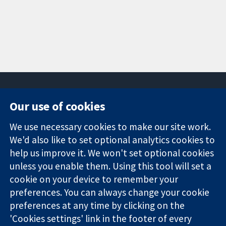
Our use of cookies
11-13 Cavendish
Contact us
We use necessary cookies to make our site work.
Square
News
Trusted
We'd also like to set optional analytics cookies to
London
Press office
evidence.
W1G 0AN
About us
help us improve it. We won't set optional cookies
Informed
영국
작업
unless you enable them. Using this tool will set a
decisions.
Cochrane
cookie on your device to remember your
Better health.
Library
preferences. You can always change your cookie
preferences at any time by clicking on the
'Cookies settings' link in the footer of every
The Cochrane Collaboration is a charity (no. 1045921) and a