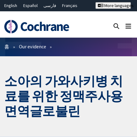
English
Español
فارسی
Français
More languages
Русский
Hrvatski
Deutsch
Bahasa Malaysia
ไทย
繁體中文
简体中文
Close search ✖
필터
홈
Our evidence
소아의 가와사키병 치
료를 위한 정맥주사용
면역글로불린