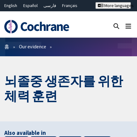
English
Español
فارسی
Français
More languages
Русский
Hrvatski
Deutsch
Bahasa Malaysia
ไทย
繁體中文
简体中文
Close search ✖
필터
홈
Our evidence
뇌졸중 생존자를 위한
체력 훈련
Also available in