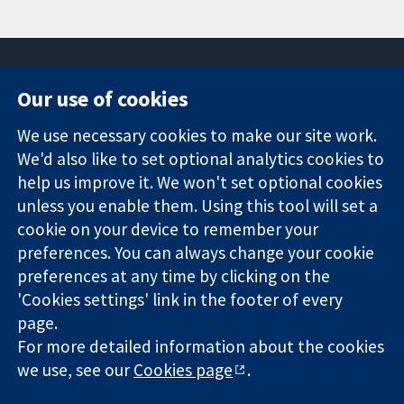
Our use of cookies
11-13 Cavendish
Contact us
We use necessary cookies to make our site work.
Square
News
Trusted
London
Press office
We'd also like to set optional analytics cookies to
evidence.
W1G 0AN
About us
help us improve it. We won't set optional cookies
Informed
영국
작업
unless you enable them. Using this tool will set a
decisions.
Cochrane
cookie on your device to remember your
Better health.
Library
preferences. You can always change your cookie
preferences at any time by clicking on the
'Cookies settings' link in the footer of every
The Cochrane Collaboration is a charity (no. 1045921) and a
page.
company limited by guarantee (no. 03044323) registered in
England & Wales. VAT registration number GB 718 2127 49.
For more detailed information about the cookies
we use, see our
Cookies page
.
Copyright © 2026 The Cochrane Collaboration
Website Terms & Conditions
|
Disclaimer
|
Privacy
|
Cookie