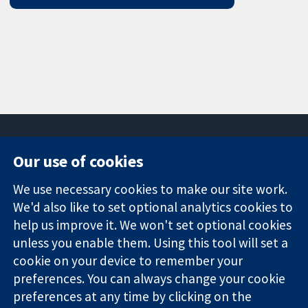
Our use of cookies
11-13 Cavendish
Contact us
We use necessary cookies to make our site work.
Square
News
Trusted
London
Press office
We'd also like to set optional analytics cookies to
evidence.
W1G 0AN
About us
help us improve it. We won't set optional cookies
Informed
영국
작업
unless you enable them. Using this tool will set a
decisions.
Cochrane
cookie on your device to remember your
Better health.
Library
preferences. You can always change your cookie
preferences at any time by clicking on the