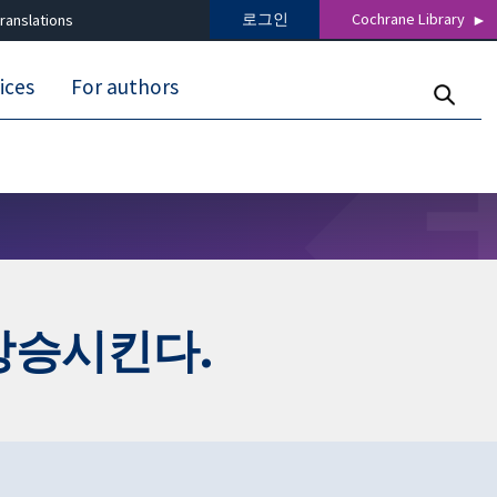
로그인
Cochrane Library
ranslations
ices
For authors
상승시킨다.