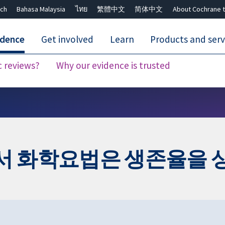
ch
Bahasa Malaysia
ไทย
繁體中文
简体中文
About Cochrane t
idence
Get involved
Learn
Products and serv
c reviews?
Why our evidence is trusted
Close search ✖
 화학요법은 생존율을 