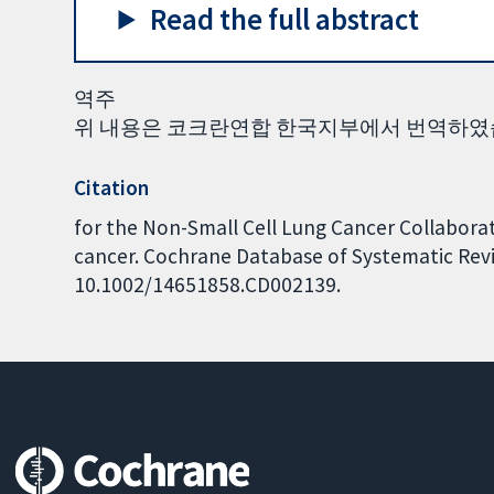
Read the full abstract
역주
위 내용은 코크란연합 한국지부에서 번역하였
Citation
for the Non-Small Cell Lung Cancer Collabora
cancer. Cochrane Database of Systematic Revie
10.1002/14651858.CD002139.