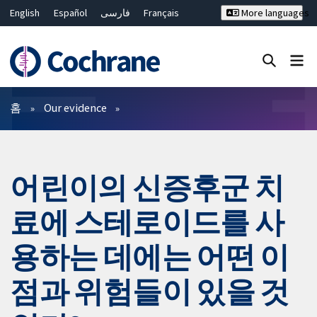
English
Español
فارسی
Français
More languages
Русский
Hrvatski
Deutsch
Bahasa Malaysia
ไทย
繁體中文
简体中文
Close search ✖
필터
홈
Our evidence
어린이의 신증후군 치
료에 스테로이드를 사
용하는 데에는 어떤 이
점과 위험들이 있을 것