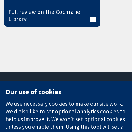
Full review on the Cochrane
Library
Our use of cookies
11-13 Cavendish
Contact us
We use necessary cookies to make our site work.
Square
News
Trusted
London
Press office
We'd also like to set optional analytics cookies to
evidence.
W1G 0AN
About us
help us improve it. We won't set optional cookies
Informed
영국
작업
unless you enable them. Using this tool will set a
decisions.
Cochrane