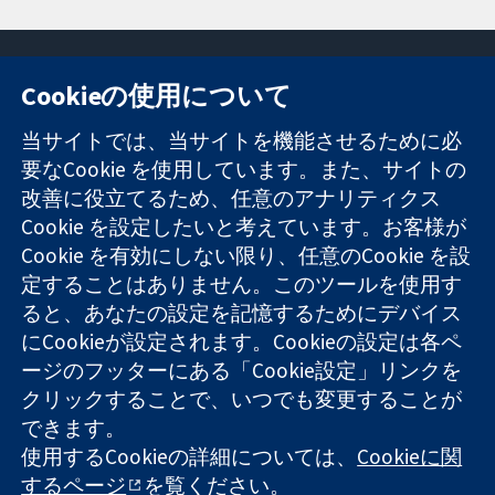
Cookieの使用について
11-13 Cavendish
お問い合わせ
当サイトでは、当サイトを機能させるために必
Square
ニュース
要なCookie を使用しています。また、サイトの
信頼できるエビ
London
広報
改善に役立てるため、任意のアナリティクス
デンスと
W1G 0AN
コクランにつ
情報に基づく意
Cookie を設定したいと考えています。お客様が
United Kingdom
いて
思決定により
採用
Cookie を有効にしない限り、任意のCookie を設
健康のさらなる
Cochrane
定することはありません。このツールを使用す
向上へ
Library
ると、あなたの設定を記憶するためにデバイス
にCookieが設定されます。Cookieの設定は各ペ
ージのフッターにある「Cookie設定」リンクを
コクラン・コラボレーションは、イングランド及びウェールズ
クリックすることで、いつでも変更することが
に登録された慈善団体（登録番号 1045921）および保証有限責
できます。
任会社（登録番号 03044323）です。付加価値税登録番号 GB
使用するCookieの詳細については、
Cookieに関
718 2127 49
するページ
を覧ください。