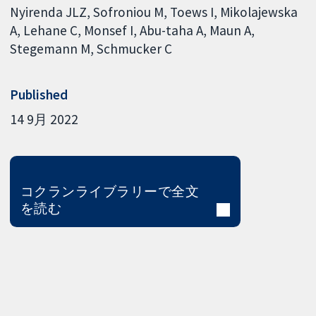
Nyirenda JLZ
Sofroniou M
Toews I
Mikolajewska
A
Lehane C
Monsef I
Abu-taha A
Maun A
Stegemann M
Schmucker C
Published
14 9月 2022
コクランライブラリーで全文
を読む