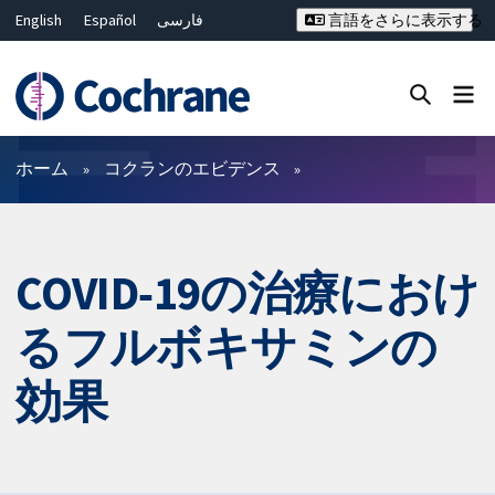
English
Español
فارسی
言語をさらに表示する
Français
Русский
Hrvatski
Deutsch
Bahasa Malaysia
ไทย
繁體中文
简体中文
Close search ✖
フィルター
ホーム
コクランのエビデンス
COVID‐19の治療におけ
るフルボキサミンの
効果