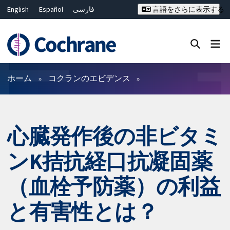
English
Español
فارسی
言語をさらに表示する
Français
Русский
Hrvatski
Deutsch
Bahasa Malaysia
ไทย
繁體中文
简体中文
Close search ✖
フィルター
ホーム
コクランのエビデンス
心臓発作後の非ビタミ
ンK拮抗経口抗凝固薬
（血栓予防薬）の利益
と有害性とは？