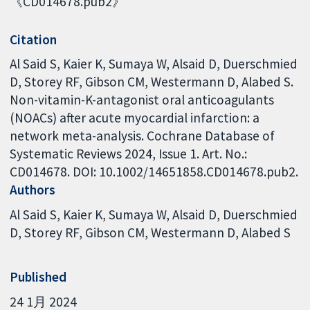
《CD014678.pub2》
Citation
Al Said S, Kaier K, Sumaya W, Alsaid D, Duerschmied
D, Storey RF, Gibson CM, Westermann D, Alabed S.
Non-vitamin-K-antagonist oral anticoagulants
(NOACs) after acute myocardial infarction: a
network meta-analysis. Cochrane Database of
Systematic Reviews 2024, Issue 1. Art. No.:
CD014678. DOI: 10.1002/14651858.CD014678.pub2.
Authors
Al Said S
Kaier K
Sumaya W
Alsaid D
Duerschmied
D
Storey RF
Gibson CM
Westermann D
Alabed S
Published
24 1月 2024