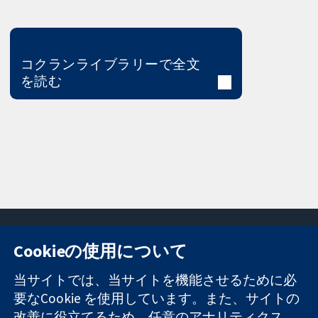
コクランライブラリーで全文
を読む
Cookieの使用について
11-13 Cavendish
お問い合わせ
当サイトでは、当サイトを機能させるために必
Square
ニュース
要なCookie を使用しています。また、サイトの
信頼できるエビ
London
広報
改善に役立てるため、任意のアナリティクス
デンスと
W1G 0AN
コクランにつ