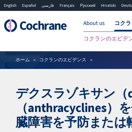
English
Español
فارسی
Français
Русский
Hrvatski
Deuts
About us
コクラ
コクランのエビデ
フィルター
ホーム
コクランのエビデンス
デクスラゾキサン（de
（anthracycl
臓障害を予防または