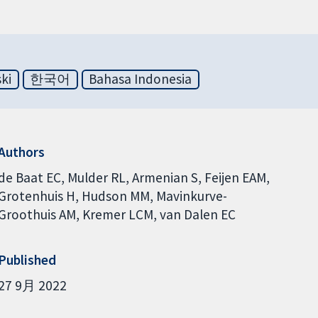
ski
한국어
Bahasa Indonesia
Authors
de Baat EC
Mulder RL
Armenian S
Feijen EAM
Grotenhuis H
Hudson MM
Mavinkurve-
Groothuis AM
Kremer LCM
van Dalen EC
Published
27 9月 2022