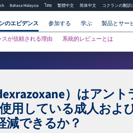
ch
Bahasa Malaysia
ไทย
繁體中文
简体中文
コクランの翻訳
ンのエビデンス
参加する
学ぶ
製品とサー
ンスが信頼される理由
系統的レビューとは
Close search ✖
xrazoxane）はアン
ines）を使用している成人
軽減できるか？