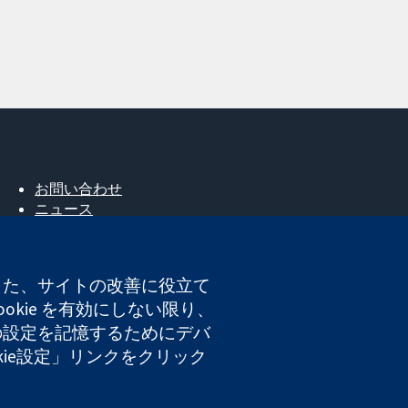
お問い合わせ
ニュース
広報
コクランについて
採用
。また、サイトの改善に役立て
Cochrane Library
okie を有効にしない限り、
たの設定を記憶するためにデバ
okie設定」リンクをクリック
登録番号 03044323）です。付加価値税登録番号 GB 718