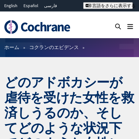
English
Español
فارسی
言語をさらに表示する
Français
Русский
Hrvatski
Deutsch
Bahasa Malaysia
ไทย
繁體中文
简体中文
Close search ✖
フィルター
ホーム
コクランのエビデンス
どのアドボカシーが
虐待を受けた女性を救
済しうるのか、そし
てどのような状況下