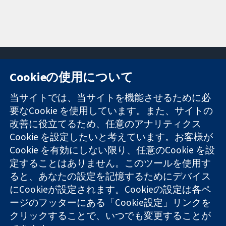
Cookieの使用について
11-13 Cavendish
お問い合わせ
当サイトでは、当サイトを機能させるために必
Square
ニュース
要なCookie を使用しています。また、サイトの
信頼できるエビ
London
広報
改善に役立てるため、任意のアナリティクス
デンスと
W1G 0AN
コクランにつ
情報に基づく意
Cookie を設定したいと考えています。お客様が
United Kingdom
いて
思決定により
採用
Cookie を有効にしない限り、任意のCookie を設
健康のさらなる
Cochrane
定することはありません。このツールを使用す
向上へ
Library
ると、あなたの設定を記憶するためにデバイス
にCookieが設定されます。Cookieの設定は各ペ
ージのフッターにある「Cookie設定」リンクを
コクラン・コラボレーションは、イングランド及びウェールズ
クリックすることで、いつでも変更することが
に登録された慈善団体（登録番号 1045921）および保証有限責