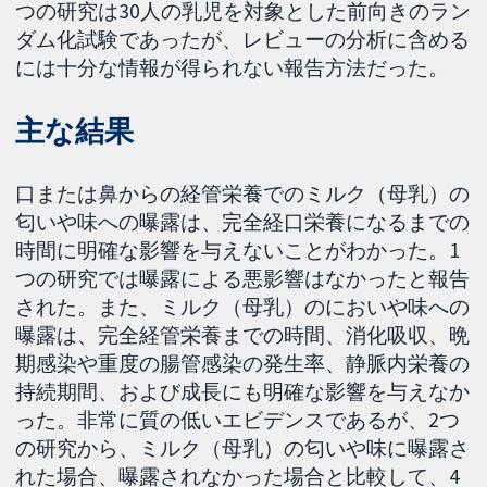
つの研究は30人の乳児を対象とした前向きのラン
ダム化試験であったが、レビューの分析に含める
には十分な情報が得られない報告方法だった。
主な結果
口または鼻からの経管栄養でのミルク（母乳）の
匂いや味への曝露は、完全経口栄養になるまでの
時間に明確な影響を与えないことがわかった。1
つの研究では曝露による悪影響はなかったと報告
された。また、ミルク（母乳）のにおいや味への
曝露は、完全経管栄養までの時間、消化吸収、晩
期感染や重度の腸管感染の発生率、静脈内栄養の
持続期間、および成長にも明確な影響を与えなか
った。非常に質の低いエビデンスであるが、2つ
の研究から、ミルク（母乳）の匂いや味に曝露さ
れた場合、曝露されなかった場合と比較して、4