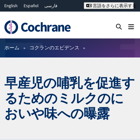
English
Español
فارسی
言語をさらに表示する
Français
Русский
Hrvatski
Deutsch
Bahasa Malaysia
ไทย
繁體中文
简体中文
Close search ✖
フィルター
ホーム
コクランのエビデンス
早産児の哺乳を促進す
るためのミルクのに
おいや味への曝露