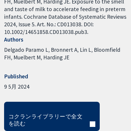
FH, Muelbert M, Harding JE. Exposure to the smell
and taste of milk to accelerate feeding in preterm
infants. Cochrane Database of Systematic Reviews
2024, Issue 5. Art. No.: CD013038. DOI:
10.1002/14651858.CD013038.pub3.
Authors
Delgado Paramo L
Bronnert A
Lin L
Bloomfield
FH
Muelbert M
Harding JE
Published
9 5月 2024
コクランライブラリーで全文
を読む