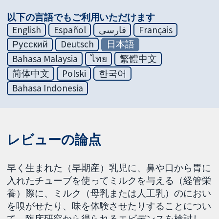
以下の言語でもご利用いただけます
English
Español
فارسی
Français
Русский
Deutsch
日本語
Bahasa Malaysia
ไทย
繁體中文
简体中文
Polski
한국어
Bahasa Indonesia
レビューの論点
早く生まれた（早期産）乳児に、鼻や口から胃に
入れたチューブを使ってミルクを与える（経管栄
養）際に、ミルク（母乳または人工乳）のにおい
を嗅がせたり、味を体験させたりすることについ
て、臨床研究から得られるエビデンスを検討し