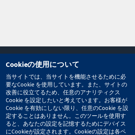
Cookieの使用について
11-13 Cavendish
お問い合わせ
当サイトでは、当サイトを機能させるために必
Square
ニュース
要なCookie を使用しています。また、サイトの
信頼できるエビ
London
広報
改善に役立てるため、任意のアナリティクス
デンスと
W1G 0AN
コクランにつ
情報に基づく意
Cookie を設定したいと考えています。お客様が
United Kingdom
いて
思決定により
採用
Cookie を有効にしない限り、任意のCookie を設
健康のさらなる
Cochrane
定することはありません。このツールを使用す
向上へ
Library
ると、あなたの設定を記憶するためにデバイス
にCookieが設定されます。Cookieの設定は各ペ