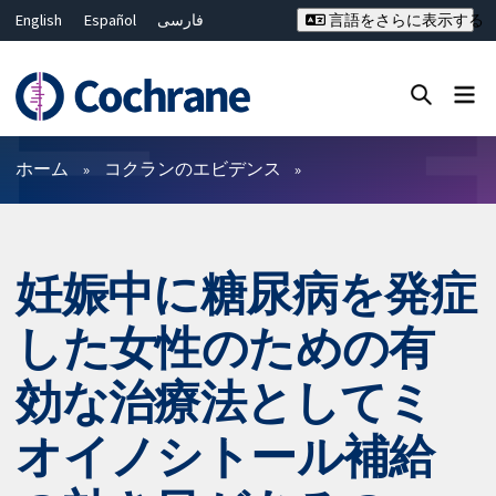
English
Español
فارسی
言語をさらに表示する
Français
Русский
Hrvatski
Deutsch
Bahasa Malaysia
ไทย
繁體中文
简体中文
Close search ✖
フィルター
ホーム
コクランのエビデンス
妊娠中に糖尿病を発症
した女性のための有
効な治療法としてミ
オイノシトール補給