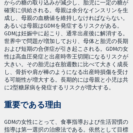
からの糖の取り込みが減少し、胎児に一定の糖が
確実に供給される。母親は余分なインスリンを生
成し、母親の血糖値を維持しなければならない。
あるいは母親はGDMを発症するリスクがある。
GDMは妊娠中に起こり、通常出産後に解消する。
世界中で問題が増加しており、母体と胎児の長期
および短期の合併症が引き起こされる。GDMの女
性は高血圧発症と出産時帝王切開になるリスクが
大きい。その胎児は在胎週数に比べて大きく成長
し、骨折や肩が棒のようになる出産時損傷を受け
る可能性が増大する。長期的には母親と小児は共
に2型糖尿病を発症するリスクが増大する。
重要である理由
GDMの女性にとって、食事指導および生活習慣の
指導は第一選択の治療法である。依然として目標