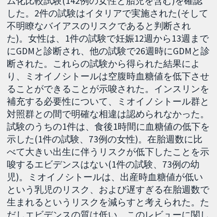
ム化比較試験(142例の女性と胎児を含む)を確認
した。2件の試験はイタリアで実施された(そして
不明瞭なバイアスのリスクであると判断され
た)。女性は、1件の試験で妊娠12週から13週まで
にGDMと診断され、他の試験で26週時にGDMと診
断された。これらの試験から得られた結果によ
り、ミオイノシトールは空腹時血糖値を低下させ
ることができることが示唆された。インスリンを
補充する必要性について、ミオイノシトール群と
対照群との間で明確な相違は認められなかった。
試験のうちの1件は、食後1時間に血糖値の低下を
示した(1件の試験、73例の女性)。在胎週数に比
べて大きい出生に伴うリスクが低下したことを示
唆するエビデンスはない(1件の試験、73例の幼
児)。ミオイノシトールは、出産時血糖値が低い
という乳児のリスク、および遅すぎる在胎週数で
生まれるというリスクを減らすと考えられた。た
だしエビデンスの質は低い。このレビューに関し