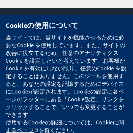
Cookieの使用について
11-13 Cavendish
お問い合わせ
当サイトでは、当サイトを機能させるために必
Square
ニュース
要なCookie を使用しています。また、サイトの
信頼できるエビ
London
広報
改善に役立てるため、任意のアナリティクス
デンスと
W1G 0AN
コクランにつ
情報に基づく意
Cookie を設定したいと考えています。お客様が
United Kingdom
いて
思決定により
採用
Cookie を有効にしない限り、任意のCookie を設
健康のさらなる
Cochrane
定することはありません。このツールを使用す
向上へ
Library
ると、あなたの設定を記憶するためにデバイス
にCookieが設定されます。Cookieの設定は各ペ
ージのフッターにある「Cookie設定」リンクを
コクラン・コラボレーションは、イングランド及びウェールズ
クリックすることで、いつでも変更することが
に登録された慈善団体（登録番号 1045921）および保証有限責
できます。
任会社（登録番号 03044323）です。付加価値税登録番号 GB
718 2127 49
使用するCookieの詳細については、
Cookieに関
するページ
を覧ください。