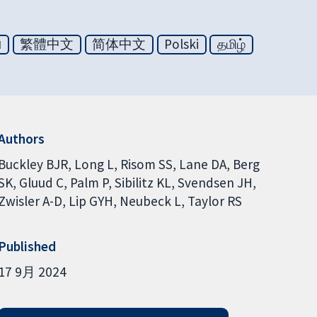
ย
繁體中文
简体中文
Polski
தமிழ்
Authors
Buckley BJR
Long L
Risom SS
Lane DA
Berg
SK
Gluud C
Palm P
Sibilitz KL
Svendsen JH
Zwisler A-D
Lip GYH
Neubeck L
Taylor RS
Published
17 9月 2024