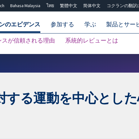
ch
Bahasa Malaysia
ไทย
繁體中文
简体中文
コクランの翻訳
ンのエビデンス
参加する
学ぶ
製品とサー
ンスが信頼される理由
系統的レビューとは
Close search ✖
対する運動を中心とした