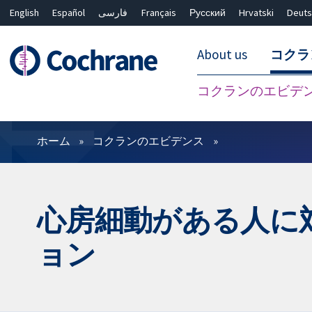
English
Español
فارسی
Français
Русский
Hrvatski
Deuts
About us
コクラ
コクランのエビデ
フィルター
ホーム
コクランのエビデンス
心房細動がある人に
ョン