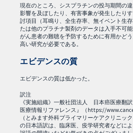
現在のところ、シスプラチンの投与期間の違
影響を及ぼしたり、有害事象が発生したりす
討項目（耳鳴り、全生存率、無イベント生存
たは他のプラチナ製剤のデータは入手不可能
がん患者の難聴を予防するために有用かどう
高い研究が必要である。
エビデンスの質
エビデンスの質は低かった。
訳注
《実施組織》一般社団法人 日本癌医療翻訳
医療情報リファレンス』（https://www.can
（とみます外科プライマリーケアクリニック、呼吸
の日本語訳は、臨床医、疫学研究者などによ