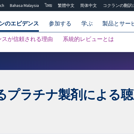
ch
Bahasa Malaysia
ไทย
繁體中文
简体中文
コクランの翻訳
ンのエビデンス
参加する
学ぶ
製品とサー
ンスが信頼される理由
系統的レビューとは
Close search ✖
るプラチナ製剤による聴