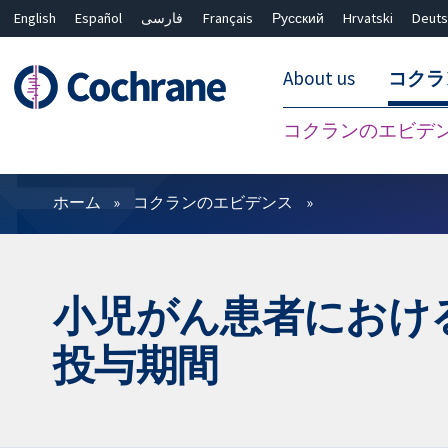
English
Español
فارسی
Français
Русский
Hrvatski
Deuts
About us
コクラ
コクランのエビデ
フィルター
ホーム
コクランのエビデンス
小児がん患者におけ
投与期間