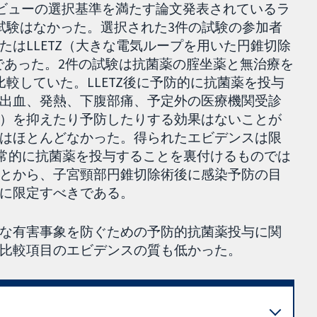
レビューの選択基準を満たす論文発表されているラ
試験はなかった。選択された3件の試験の参加者
はLLETZ（大きな電気ループを用いた円錐切除
8例であった。2件の試験は抗菌薬の腟坐薬と無治療を
較していた。LLETZ後に予防的に抗菌薬を投与
出血、発熱、下腹部痛、予定外の医療機関受診
）を抑えたり予防したりする効果はないことが
はほとんどなかった。得られたエビデンスは限
日常的に抗菌薬を投与することを裏付けるものでは
とから、子宮頸部円錐切除術後に感染予防の目
に限定すべきである。
な有害事象を防ぐための予防的抗菌薬投与に関
比較項目のエビデンスの質も低かった。