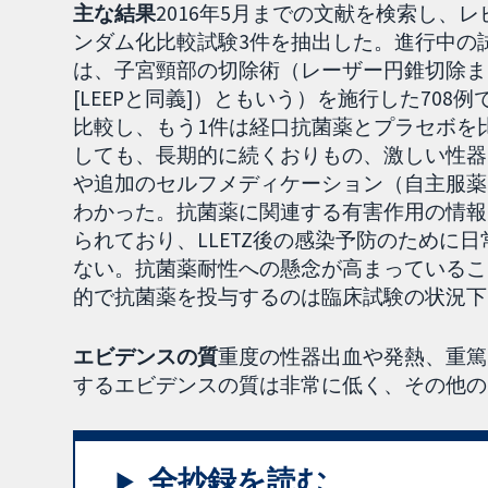
主な結果
2016年5月までの文献を検索し、
ンダム化比較試験3件を抽出した。進行中の
は、子宮頸部の切除術（レーザー円錐切除また
[LEEPと同義]）ともいう）を施行した70
比較し、もう1件は経口抗菌薬とプラセボを比
しても、長期的に続くおりもの、激しい性器
や追加のセルフメディケーション（自主服薬
わかった。抗菌薬に関連する有害作用の情報
られており、LLETZ後の感染予防のために
ない。抗菌薬耐性への懸念が高まっているこ
的で抗菌薬を投与するのは臨床試験の状況下
エビデンスの質
重度の性器出血や発熱、重篤
するエビデンスの質は非常に低く、その他の
全抄録を読む