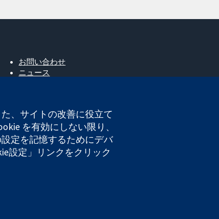
お問い合わせ
ニュース
広報
コクランについて
採用
。また、サイトの改善に役立て
Cochrane Library
okie を有効にしない限り、
たの設定を記憶するためにデバ
okie設定」リンクをクリック
登録番号 03044323）です。付加価値税登録番号 GB 718
ト利用規約
|
免責事項
|
個人情報
|
Cookieポリシー
|
Cookie設定