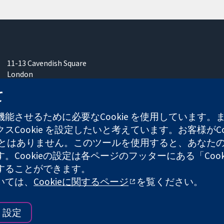
11-13 Cavendish Square
London
W1G 0AN
て
United Kingdom
能させるために必要なCookie を使用しています
Cookie を設定したいと考えています。お客様がCo
することはありません。このツールを使用すると、あな
ます。Cookieの設定は各ページのフッターにある「Co
れた慈善団体（登録番号 1045921）および保証有限責任会社（
することができます。
ついては、
Cookieに関するページ
を覧ください。
ウェブサイ
設定