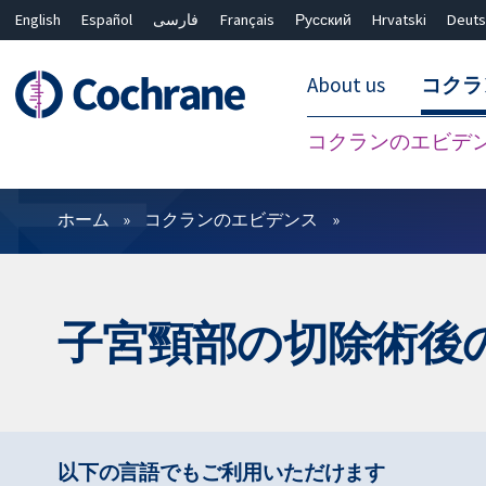
English
Español
فارسی
Français
Русский
Hrvatski
Deuts
About us
コクラ
コクランのエビデ
フィルター
ホーム
コクランのエビデンス
子宮頸部の切除術後
以下の言語でもご利用いただけます