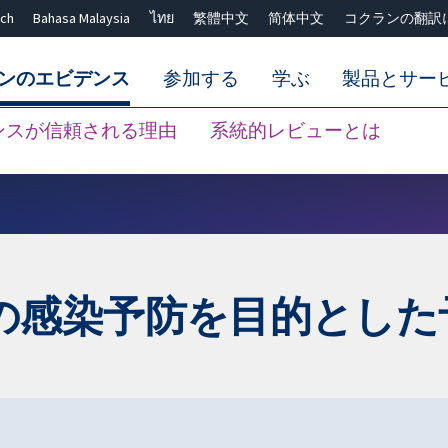
ch
Bahasa Malaysia
ไทย
繁體中文
简体中文
コクランの翻訳
ンのエビデンス
参加する
学ぶ
製品とサー
ンスが信頼される理由
系統的レビューとは
Close search ✖
の感染予防を目的とした