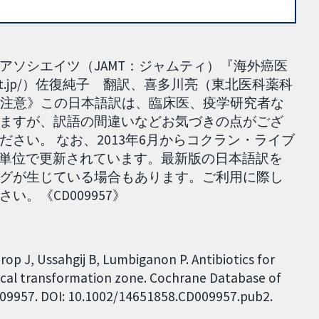
アソシエイツ（JAMT：ジャムティ）『海外癌医
cerit.jp/）佐復純子 翻訳、喜多川亮（東北医科薬科
5］ 《注意》この日本語訳は、臨床医、疫学研究者な
ますが、訳語の間違いなどお気づきの点がござ
さい。 なお、2013年6月からコクラン・ライブ
viewとも日単位で更新されています。最新版の日本語訳を
グが生じている場合もあります。ご利用に際し
。《CD009957》
p J, Ussahgij B, Lumbiganon P. Antibiotics for
rvical transformation zone. Cochrane Database of
CD009957. DOI: 10.1002/14651858.CD009957.pub2.