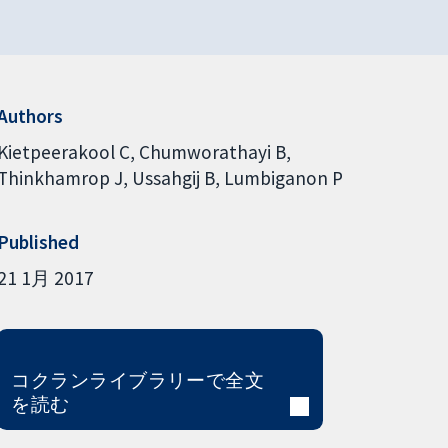
Authors
Kietpeerakool C
Chumworathayi B
Thinkhamrop J
Ussahgij B
Lumbiganon P
Published
21 1月 2017
コクランライブラリーで全文
を読む