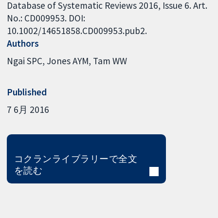
Database of Systematic Reviews 2016, Issue 6. Art.
No.: CD009953. DOI:
10.1002/14651858.CD009953.pub2.
Authors
Ngai SPC
Jones AYM
Tam WW
Published
7 6月 2016
コクランライブラリーで全文
を読む