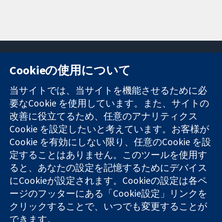
Cookieの使用について
11-13 Cavendish
お問い合わせ
当サイトでは、当サイトを機能させるために必
Square
ニュース
要なCookie を使用しています。また、サイトの
信頼できるエビ
London
広報
改善に役立てるため、任意のアナリティクス
デンスと
W1G 0AN
コクランにつ
情報に基づく意
Cookie を設定したいと考えています。お客様が
United Kingdom
いて
思決定により
採用
Cookie を有効にしない限り、任意のCookie を設
健康のさらなる
Cochrane
定することはありません。このツールを使用す
向上へ
Library
ると、あなたの設定を記憶するためにデバイス
にCookieが設定されます。Cookieの設定は各ペ
ージのフッターにある「Cookie設定」リンクを
コクラン・コラボレーションは、イングランド及びウェールズ
クリックすることで、いつでも変更することが
に登録された慈善団体（登録番号 1045921）および保証有限責
できます。
任会社（登録番号 03044323）です。付加価値税登録番号 GB