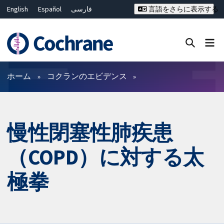
English
Español
فارسی
言語をさらに表示する
Français
Русский
Hrvatski
Deutsch
Bahasa Malaysia
ไทย
繁體中文
简体中文
Close search ✖
フィルター
ホーム
コクランのエビデンス
慢性閉塞性肺疾患
（COPD）に対する太
極拳