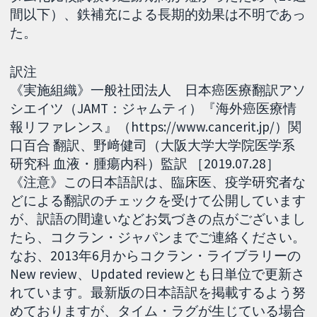
間以下）、鉄補充による長期的効果は不明であっ
た。
訳注
《実施組織》一般社団法人 日本癌医療翻訳アソ
シエイツ（JAMT：ジャムティ）『海外癌医療情
報リファレンス』（https://www.cancerit.jp/）関
口百合 翻訳、野﨑健司（大阪大学大学院医学系
研究科 血液・腫瘍内科）監訳 ［2019.07.28］
《注意》この日本語訳は、臨床医、疫学研究者な
どによる翻訳のチェックを受けて公開しています
が、訳語の間違いなどお気づきの点がございまし
たら、コクラン・ジャパンまでご連絡ください。
なお、2013年6月からコクラン・ライブラリーの
New review、Updated reviewとも日単位で更新さ
れています。最新版の日本語訳を掲載するよう努
めておりますが、タイム・ラグが生じている場合