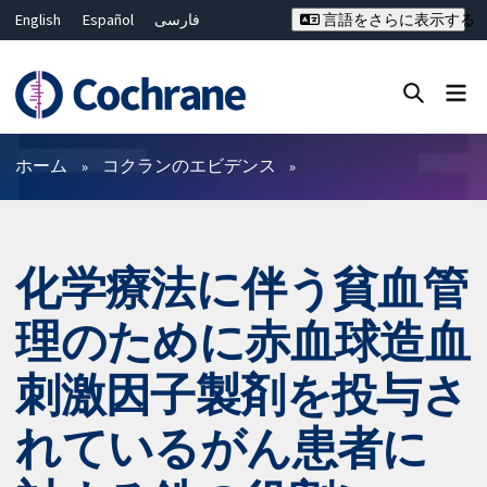
English
Español
فارسی
言語をさらに表示する
Français
Русский
Hrvatski
Deutsch
Bahasa Malaysia
ไทย
繁體中文
简体中文
Close search ✖
フィルター
ホーム
コクランのエビデンス
化学療法に伴う貧血管
理のために赤血球造血
刺激因子製剤を投与さ
れているがん患者に