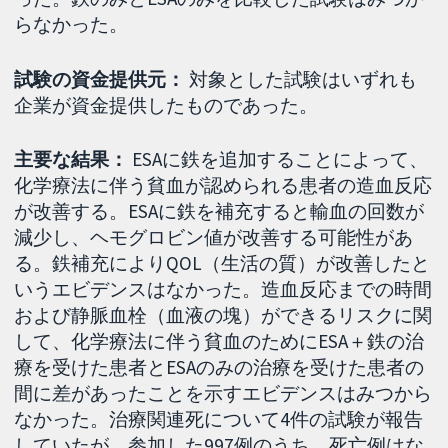
らなかった。
試験の資金提供元：
対象とした試験はいずれも
企業が資金提供したものであった。
主要な結果：
ESAに鉄を追加することによって、
化学療法に伴う貧血が認められる患者の造血反応
が改善する。ESAに鉄を補充すると輸血の回数が
減少し、ヘモグロビン値が改善する可能性があ
る。鉄補充によりQOL（生活の質）が改善したと
いうエビデンスはなかった。造血反応までの時間
および静脈血栓（血液の塊）ができるリスクに関
して、化学療法に伴う貧血のためにESA＋鉄の治
療を受けた患者とESAのみの治療を受けた患者の
間に差があったことを示すエビデンスはみつから
なかった。治療関連死について4件の試験が報告
していたが、参加した997例のうち、死亡例はな