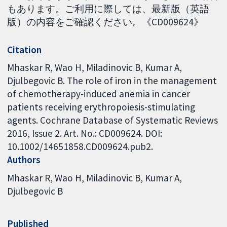
もあります。ご利用に際しては、最新版（英語
版）の内容をご確認ください。《CD009624》
Citation
Mhaskar R, Wao H, Miladinovic B, Kumar A,
Djulbegovic B. The role of iron in the management
of chemotherapy-induced anemia in cancer
patients receiving erythropoiesis-stimulating
agents. Cochrane Database of Systematic Reviews
2016, Issue 2. Art. No.: CD009624. DOI:
10.1002/14651858.CD009624.pub2.
Authors
Mhaskar R
Wao H
Miladinovic B
Kumar A
Djulbegovic B
Published