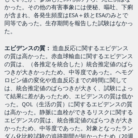
かった。その他の有害事象には便秘、嘔吐、下痢
が含まれ、各発生頻度はESA＋鉄とESAのみとで
同等であった。生存期間を報告した試験はなかっ
た。
エビデンスの質：
造血反応に関するエビデンス
の質は高かった。赤血球輸血に関するエビデンス
の質は、（各推定を統合した）統合推定値のばら
つきが大きかったため、中等度であった。ヘモグ
ロビン値の変化や造血反応までの時間に関して
は、統合推定値のばらつきが大きく、試験によっ
て結果に差があったため、エビデンスの質は低か
った。QOL（生活の質）に関するエビデンスの質
は高かった。静脈に血栓ができるリスクに関する
エビデンスの質は、統合推定値のばらつきが大き
かったため、中等度であった。対象となったラン
ダム化比較試験の追跡期間が短かったため（20週