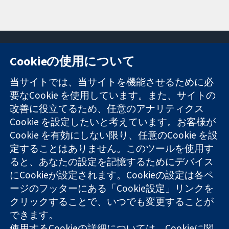
Cookieの使用について
11-13 Cavendish
お問い合わせ
当サイトでは、当サイトを機能させるために必
Square
ニュース
要なCookie を使用しています。また、サイトの
信頼できるエビ
London
広報
改善に役立てるため、任意のアナリティクス
デンスと
W1G 0AN
コクランにつ
情報に基づく意
Cookie を設定したいと考えています。お客様が
United Kingdom
いて
思決定により
採用
Cookie を有効にしない限り、任意のCookie を設
健康のさらなる
Cochrane
定することはありません。このツールを使用す
向上へ
Library
ると、あなたの設定を記憶するためにデバイス
にCookieが設定されます。Cookieの設定は各ペ
ージのフッターにある「Cookie設定」リンクを
コクラン・コラボレーションは、イングランド及びウェールズ
クリックすることで、いつでも変更することが
に登録された慈善団体（登録番号 1045921）および保証有限責
できます。
任会社（登録番号 03044323）です。付加価値税登録番号 GB
718 2127 49
使用するCookieの詳細については、
Cookieに関