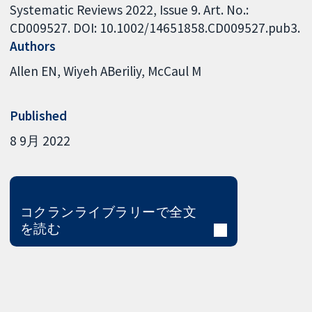
Systematic Reviews 2022, Issue 9. Art. No.:
CD009527. DOI: 10.1002/14651858.CD009527.pub3.
Authors
Allen EN
Wiyeh ABeriliy
McCaul M
Published
8 9月 2022
コクランライブラリーで全文
を読む