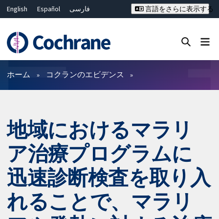
English
Español
فارسی
言語をさらに表示する
Français
Русский
Hrvatski
Deutsch
Bahasa Malaysia
ไทย
繁體中文
简体中文
Close search ✖
フィルター
ホーム
コクランのエビデンス
地域におけるマラリ
ア治療プログラムに
迅速診断検査を取り入
れることで、マラリ