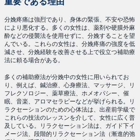
重要である理由
分娩疼痛は強烈であり、身体の緊張、不安や恐怖
により悪化する。多くの女性は、薬剤や硬膜外麻
酔などの侵襲法を使用せずに、分娩することを望
んでいる。これらの女性は、分娩疼痛の強度を低
減させ、分娩経験を改善させる上で役立つ補助療
法に頼る場合がある。
多くの補助療法が分娩中の女性に用いられてお
り、例えば、鍼治療、心身療法、マッサージ、リ
フレクソロジー、薬草療法、ホメオパシー、催
眠、音楽、アロマセラピーなどが挙げられる。リ
ラクセーションのための心体法は、出産前学級で
これらの技法のレッスンを介して、女性に広く普
及している。リラクセーション法は、ガイド下イ
メージ法、段階的リラクセーション法（漸進的弛