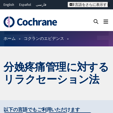
English
Español
فارسی
言語をさらに表示する
Français
Русский
Hrvatski
Deutsch
Bahasa Malaysia
ไทย
繁體中文
简体中文
Close search ✖
フィルター
ホーム
コクランのエビデンス
分娩疼痛管理に対する
リラクセーション法
以下の言語でもご利用いただけます