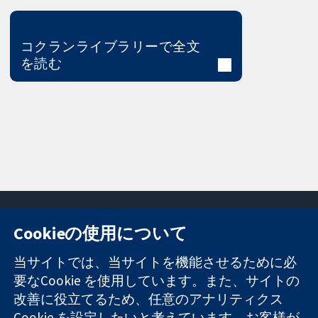
コクランライブラリーで全文
を読む
Cookieの使用について
11-13 Cavendish
お問い合わせ
当サイトでは、当サイトを機能させるために必
Square
ニュース
要なCookie を使用しています。また、サイトの
信頼できるエビ
London
広報
改善に役立てるため、任意のアナリティクス
デンスと
W1G 0AN
コクランにつ
情報に基づく意
Cookie を設定したいと考えています。お客様が
United Kingdom
いて