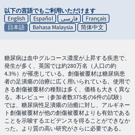
以下の言語でもご利用いただけます
English
Español
فارسی
Français
日本語
Bahasa Malaysia
简体中文
糖尿病は血中グルコース濃度が上昇する疾患で、
発生が多く、英国では約280万名（人口の約
4.3%）が罹患している。創傷被覆材は糖尿病患
者の足潰瘍の治療に広く用いられている。使用で
きる創傷被覆材の種類は多く、価格も大きく異な
る。本レビュー（参加者数375名の6件の試験）
では、糖尿病性足潰瘍の治癒に対し、アルギネー
ト創傷被覆材が他の創傷被覆材よりも有効である
ことを示唆するエビデンスを得ることができなか
った。より質の高い研究がさらに必要である。