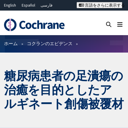
English
Español
فارسی
言語をさらに表示する
Français
Русский
Hrvatski
Deutsch
Bahasa Malaysia
ไทย
繁體中文
简体中文
Close search ✖
フィルター
ホーム
コクランのエビデンス
糖尿病患者の足潰瘍の
治癒を目的としたア
ルギネート創傷被覆材