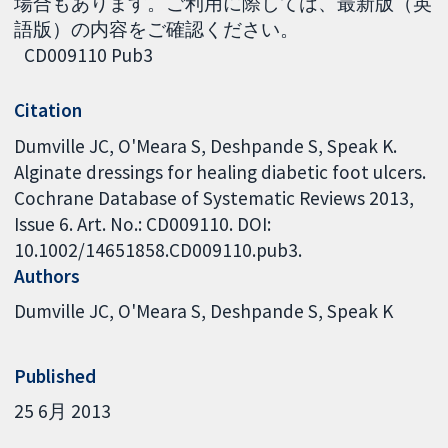
場合もあります。ご利用に際しては、最新版（英
語版）の内容をご確認ください。
CD009110 Pub3
Citation
Dumville JC, O'Meara S, Deshpande S, Speak K.
Alginate dressings for healing diabetic foot ulcers.
Cochrane Database of Systematic Reviews 2013,
Issue 6. Art. No.: CD009110. DOI:
10.1002/14651858.CD009110.pub3.
Authors
Dumville JC
O'Meara S
Deshpande S
Speak K
Published
25 6月 2013