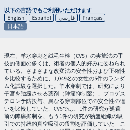
以下の言語でもご利用いただけます
English
Español
فارسی
Français
日本語
現在、羊水穿刺と絨毛生検（CVS）の実施法の手
技的側面の多くは、術者の個人的好みに委ねられ
ている。さまざまな改変法の安全性および正確性
を比較するために、1,049名の女性の5件のランダ
ム化試験を選択した。羊水穿刺では、研究により
子宮を弛緩させる薬剤（陣痛抑制薬）、プロゲス
テロン予防投与、異なる穿刺部位での安全性の違
いを比較していた。CVSでは、1件の研究が処置
前の陣痛抑制を、もう1件の研究が胎盤組織の吸
引での持続的真空吸引の役割を評価していた。こ