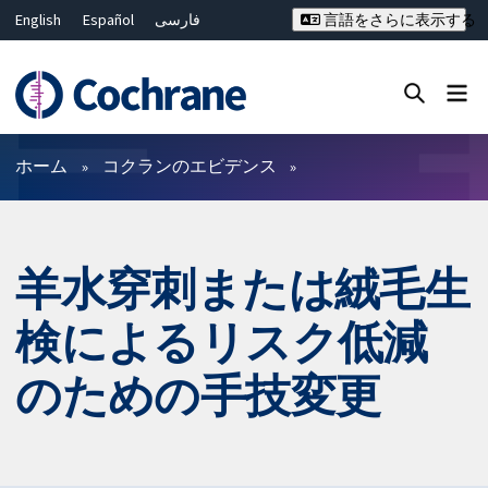
English
Español
فارسی
言語をさらに表示する
Français
Русский
Hrvatski
Deutsch
Bahasa Malaysia
ไทย
繁體中文
简体中文
Close search ✖
フィルター
ホーム
コクランのエビデンス
羊水穿刺または絨毛生
検によるリスク低減
のための手技変更