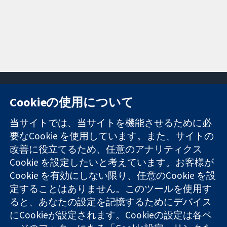
Cookieの使用について
11-13 Cavendish
お問い合わせ
当サイトでは、当サイトを機能させるために必
Square
ニュース
要なCookie を使用しています。また、サイトの
信頼できるエビ
London
広報
改善に役立てるため、任意のアナリティクス
デンスと
W1G 0AN
コクランにつ
情報に基づく意
Cookie を設定したいと考えています。お客様が
United Kingdom
いて
思決定により
採用
Cookie を有効にしない限り、任意のCookie を設
健康のさらなる
Cochrane
定することはありません。このツールを使用す
向上へ
Library
ると、あなたの設定を記憶するためにデバイス
にCookieが設定されます。Cookieの設定は各ペ