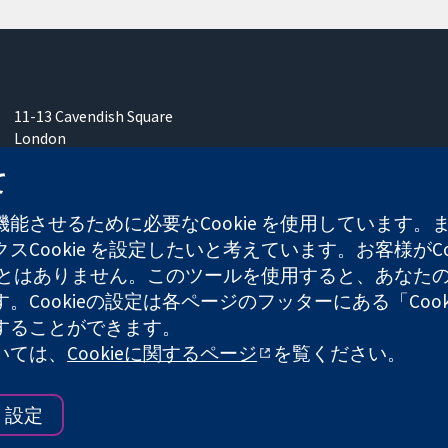
11-13 Cavendish Square
London
W1G 0AN
て
United Kingdom
能させるために必要なCookie を使用しています
Cookie を設定したいと考えています。お客様がCo
することはありません。このツールを使用すると、あな
ます。Cookieの設定は各ページのフッターにある「Co
れた慈善団体（登録番号 1045921）および保証有限責任会社（
することができます。
ついては、
Cookieに関するページ
を覧ください。
ウェブサイ
設定