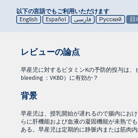
以下の言語でもご利用いただけます
English
Español
فارسی
Русский
日
レビューの論点
早産児に対するビタミンKの予防的投与は、ビタミンK欠
bleeding ：VKBD）に有効か？
背景
早産児は、授乳開始が遅れるので腸内におけ
らに肝機能および血液の凝固機能が未熟でも
ある。早産児は定期的に静脈内または筋肉内