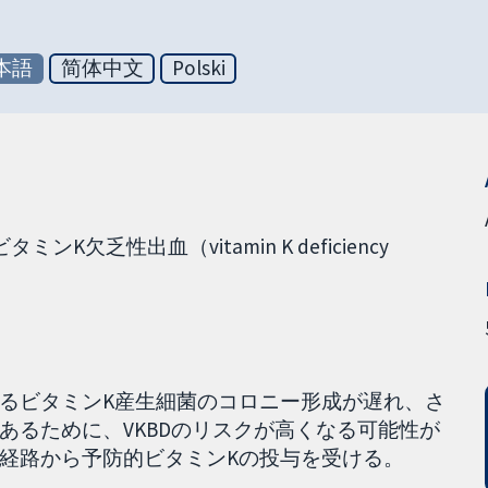
本語
简体中文
Polski
乏性出血（vitamin K deficiency
るビタミンK産生細菌のコロニー形成が遅れ、さ
あるために、VKBDのリスクが高くなる可能性が
経路から予防的ビタミンKの投与を受ける。