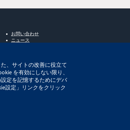
お問い合わせ
ニュース
広報
コクランについて
採用
。また、サイトの改善に役立て
Cochrane Library
okie を有効にしない限り、
たの設定を記憶するためにデバ
okie設定」リンクをクリック
登録番号 03044323）です。付加価値税登録番号 GB 718
ト利用規約
|
免責事項
|
個人情報
|
Cookieポリシー
|
Cookie設定