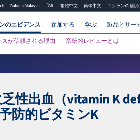
ch
Bahasa Malaysia
ไทย
繁體中文
简体中文
コクランの翻訳
ンのエビデンス
参加する
学ぶ
製品とサー
ンスが信頼される理由
系統的レビューとは
Close search ✖
vitamin K deficie
の予防的ビタミンK