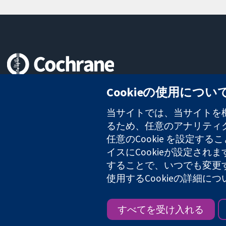
信頼できるエビデンスと
Cookieの使用につい
情報に基づく意思決定により
健康のさらなる向上へ
当サイトでは、当サイトを機
るため、任意のアナリティクス
任意のCookie を設定
イスにCookieが設定され
コクラン・コラボレーションは、イングランド及びウェールズに登録さ
2127 49
することで、いつでも変更
使用するCookieの詳細に
Copyright © 2026 The Cochrane Collaboration
すべてを受け入れる