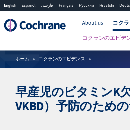
English
Español
فارسی
Français
Русский
Hrvatski
Deuts
About us
コクラ
コクランのエビデ
フィルター
ホーム
コクランのエビデンス
早産児のビタミンK欠乏性出血（
VKBD）予防のため