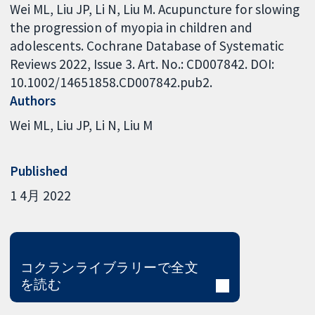
Wei ML, Liu JP, Li N, Liu M. Acupuncture for slowing
the progression of myopia in children and
adolescents. Cochrane Database of Systematic
Reviews 2022, Issue 3. Art. No.: CD007842. DOI:
10.1002/14651858.CD007842.pub2.
Authors
Wei ML
Liu JP
Li N
Liu M
Published
1 4月 2022
コクランライブラリーで全文
を読む