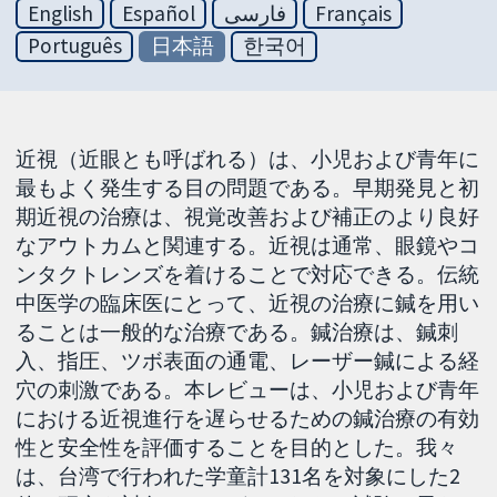
English
Español
فارسی
Français
Português
日本語
한국어
近視（近眼とも呼ばれる）は、小児および青年に
最もよく発生する目の問題である。早期発見と初
期近視の治療は、視覚改善および補正のより良好
なアウトカムと関連する。近視は通常、眼鏡やコ
ンタクトレンズを着けることで対応できる。伝統
中医学の臨床医にとって、近視の治療に鍼を用い
ることは一般的な治療である。鍼治療は、鍼刺
入、指圧、ツボ表面の通電、レーザー鍼による経
穴の刺激である。本レビューは、小児および青年
における近視進行を遅らせるための鍼治療の有効
性と安全性を評価することを目的とした。我々
は、台湾で行われた学童計131名を対象にした2