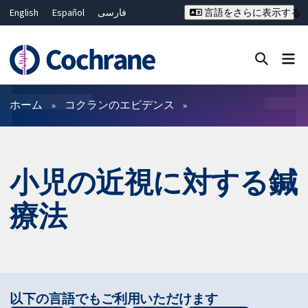
English
Español
فارسی
言語をさらに表示する
Français
Русский
Hrvatski
Deutsch
Bahasa Malaysia
ไทย
繁體中文
简体中文
Close search ✖
フィルター
ホーム
コクランのエビデンス
小児の近視に対する鍼
療法
以下の言語でもご利用いただけます