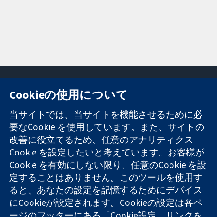
Cookieの使用について
11-13 Cavendish
お問い合わせ
当サイトでは、当サイトを機能させるために必
Square
ニュース
要なCookie を使用しています。また、サイトの
信頼できるエビ
London
広報
改善に役立てるため、任意のアナリティクス
デンスと
W1G 0AN
コクランにつ
情報に基づく意
Cookie を設定したいと考えています。お客様が
United Kingdom
いて
思決定により
採用
Cookie を有効にしない限り、任意のCookie を設
健康のさらなる
Cochrane
定することはありません。このツールを使用す
向上へ
Library
ると、あなたの設定を記憶するためにデバイス
にCookieが設定されます。Cookieの設定は各ペ
ージのフッターにある「Cookie設定」リンクを