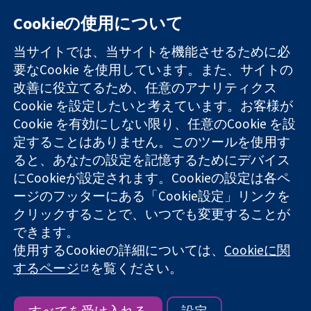
Cookieの使用について
11-13 Cavendish
お問い合わせ
当サイトでは、当サイトを機能させるために必
Square
ニュース
要なCookie を使用しています。また、サイトの
信頼できるエビ
London
広報
改善に役立てるため、任意のアナリティクス
デンスと
W1G 0AN
コクランにつ
情報に基づく意
Cookie を設定したいと考えています。お客様が
United Kingdom
いて
思決定により
採用
Cookie を有効にしない限り、任意のCookie を設
健康のさらなる
Cochrane
定することはありません。このツールを使用す
向上へ
Library
ると、あなたの設定を記憶するためにデバイス
にCookieが設定されます。Cookieの設定は各ペ
ージのフッターにある「Cookie設定」リンクを
コクラン・コラボレーションは、イングランド及びウェールズ
クリックすることで、いつでも変更することが
に登録された慈善団体（登録番号 1045921）および保証有限責
できます。
任会社（登録番号 03044323）です。付加価値税登録番号 GB
使用するCookieの詳細については、
Cookieに関
718 2127 49
するページ
を覧ください。
Copyright © 2026 The Cochrane Collaboration
ウェブサイト利用規約
|
免責事項
|
個人情報
|
Cookieポリシー
|
Cookie設定