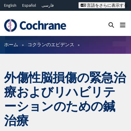
English
Español
فارسی
言語をさらに表示する
Français
Русский
Hrvatski
Deutsch
Bahasa Malaysia
ไทย
繁體中文
简体中文
Close search ✖
フィルター
ホーム
コクランのエビデンス
外傷性脳損傷の緊急治
療およびリハビリテ
ーションのための鍼
治療