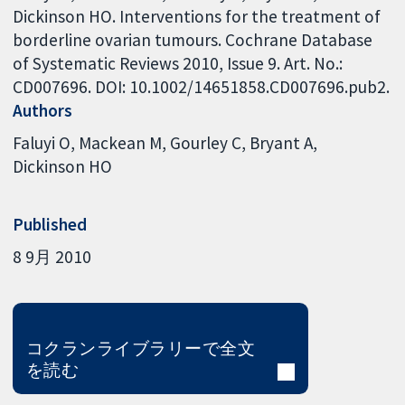
Dickinson HO. Interventions for the treatment of
borderline ovarian tumours. Cochrane Database
of Systematic Reviews 2010, Issue 9. Art. No.:
CD007696. DOI: 10.1002/14651858.CD007696.pub2.
Authors
Faluyi O
Mackean M
Gourley C
Bryant A
Dickinson HO
Published
8 9月 2010
コクランライブラリーで全文
を読む