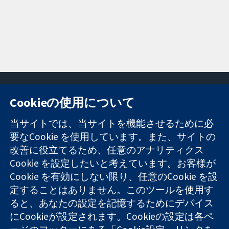
Cookieの使用について
11-13 Cavendish
お問い合わせ
当サイトでは、当サイトを機能させるために必
Square
ニュース
要なCookie を使用しています。また、サイトの
信頼できるエビ
London
広報
改善に役立てるため、任意のアナリティクス
デンスと
W1G 0AN
コクランにつ
情報に基づく意
Cookie を設定したいと考えています。お客様が
United Kingdom
いて
思決定により
採用
Cookie を有効にしない限り、任意のCookie を設
健康のさらなる
Cochrane
定することはありません。このツールを使用す
向上へ
Library
ると、あなたの設定を記憶するためにデバイス
にCookieが設定されます。Cookieの設定は各ペ