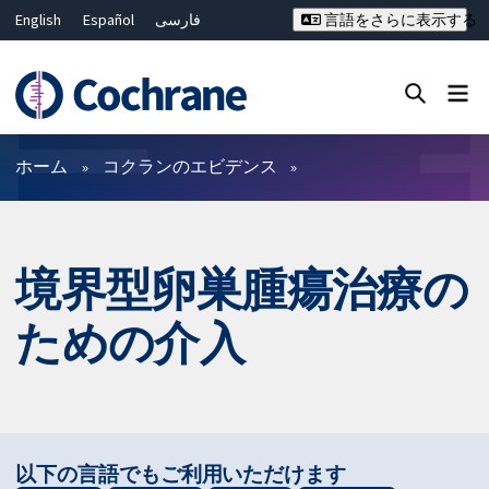
English
Español
فارسی
言語をさらに表示する
Français
Русский
Hrvatski
Deutsch
Bahasa Malaysia
ไทย
繁體中文
简体中文
Close search ✖
フィルター
ホーム
コクランのエビデンス
境界型卵巣腫瘍治療の
ための介入
以下の言語でもご利用いただけます