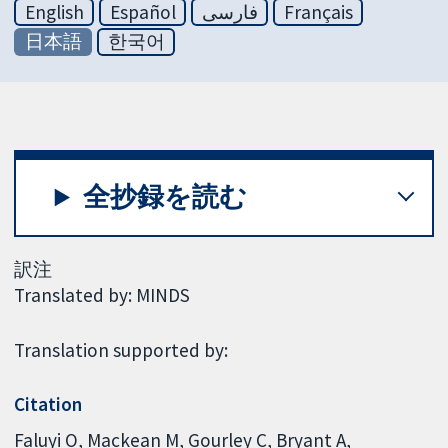
English
Español
فارسی
Français
日本語
한국어
全抄録を読む
訳注
Translated by: MINDS
Translation supported by:
Citation
Faluyi O, Mackean M, Gourley C, Bryant A,