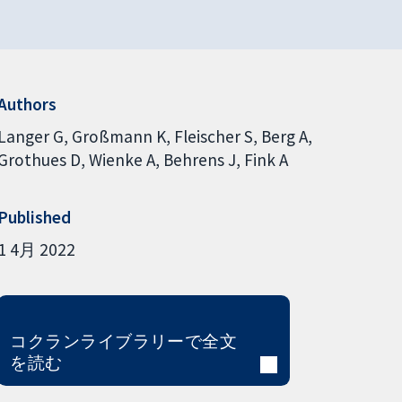
Authors
Langer G
Großmann K
Fleischer S
Berg A
Grothues D
Wienke A
Behrens J
Fink A
Published
1 4月 2022
コクランライブラリーで全文
を読む