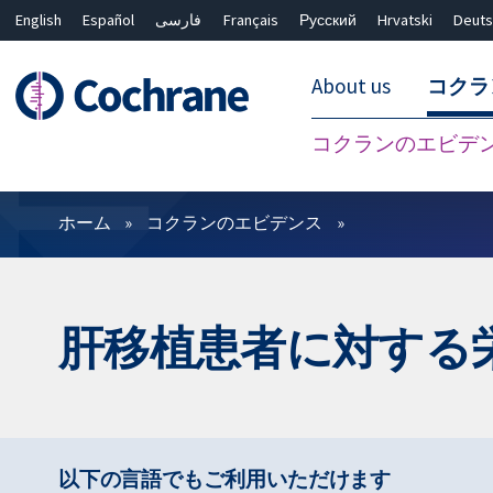
English
Español
فارسی
Français
Русский
Hrvatski
Deuts
About us
コクラ
コクランのエビデ
フィルター
ホーム
コクランのエビデンス
肝移植患者に対する
以下の言語でもご利用いただけます