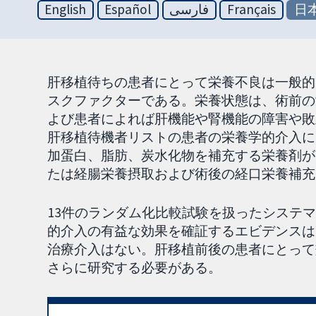
English
Español
فارسی
Français
日
肝移植待ちの患者にとって栄養不良は一般的
スクファクターである。栄養状態は、術前の
よび患者によれば肝機能や腎機能の障害や敗
肝移植待機者リストの患者の栄養学的介入に
加蛋白、脂肪、炭水化物を補充する栄養剤が
たは経腸栄養摂取および術後の経口栄養補充
13件のランダム化比較試験を扱ったシステ
的介入の有益な効果を確証するエビデンスは
治療介入はない。肝移植前後の患者にとって
さらに研究する必要がある。