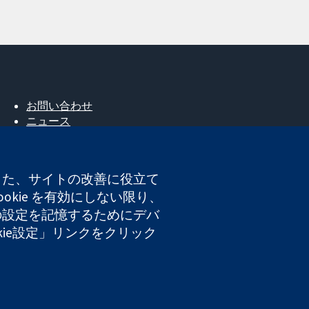
お問い合わせ
ニュース
広報
コクランについて
採用
。また、サイトの改善に役立て
Cochrane Library
okie を有効にしない限り、
たの設定を記憶するためにデバ
okie設定」リンクをクリック
登録番号 03044323）です。付加価値税登録番号 GB 718
ト利用規約
|
免責事項
|
個人情報
|
Cookieポリシー
|
Cookie設定