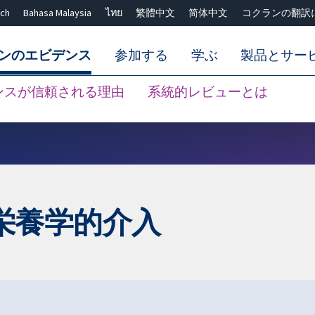
ch
Bahasa Malaysia
ไทย
繁體中文
简体中文
コクランの翻訳
ンのエビデンス
参加する
学ぶ
製品とサー
ンスが信頼される理由
系統的レビューとは
Close search ✖
栄養学的介入