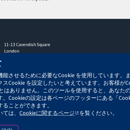
11-13 Cavendish Square
London
W1G 0AN
て
United Kingdom
能させるために必要なCookie を使用しています
Cookie を設定したいと考えています。お客様がCo
することはありません。このツールを使用すると、あな
ます。Cookieの設定は各ページのフッターにある「Co
れた慈善団体（登録番号 1045921）および保証有限責任会社（
することができます。
ついては、
Cookieに関するページ
を覧ください。
ウェブサイ