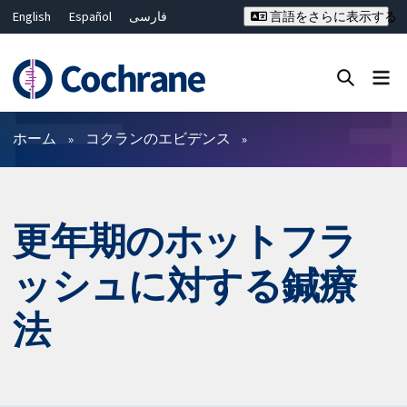
English
Español
فارسی
言語をさらに表示する
Français
Русский
Hrvatski
Deutsch
Bahasa Malaysia
ไทย
繁體中文
简体中文
Close search ✖
フィルター
ホーム
コクランのエビデンス
更年期のホットフラ
ッシュに対する鍼療
法