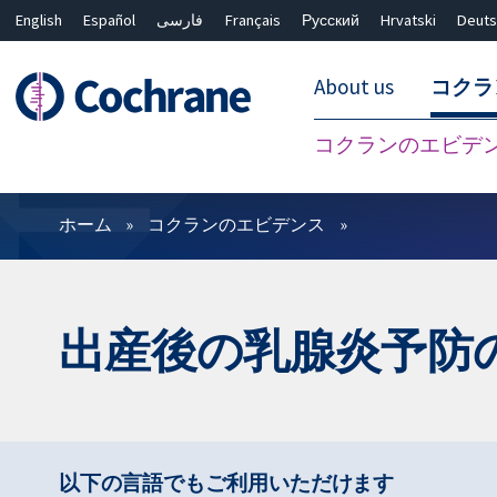
English
Español
فارسی
Français
Русский
Hrvatski
Deuts
About us
コクラ
コクランのエビデ
フィルター
ホーム
コクランのエビデンス
出産後の乳腺炎予防
以下の言語でもご利用いただけます