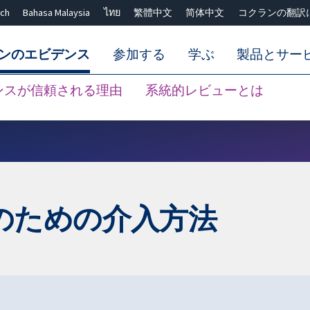
ch
Bahasa Malaysia
ไทย
繁體中文
简体中文
コクランの翻訳
ンのエビデンス
参加する
学ぶ
製品とサー
ンスが信頼される理由
系統的レビューとは
Close search ✖
のための介入方法