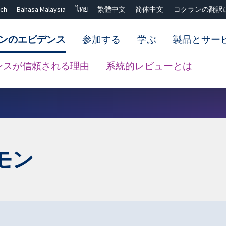
ch
Bahasa Malaysia
ไทย
繁體中文
简体中文
コクランの翻訳
ンのエビデンス
参加する
学ぶ
製品とサー
ンスが信頼される理由
系統的レビューとは
Close search ✖
モン