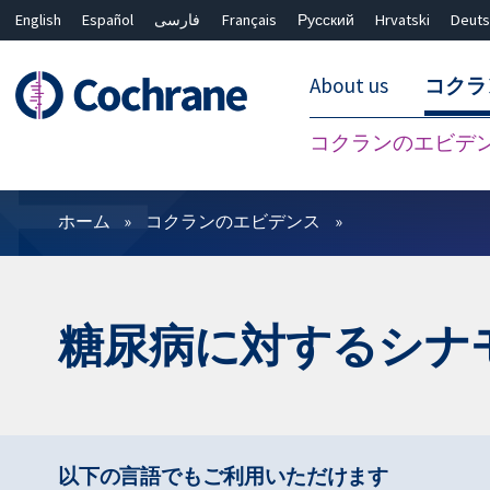
English
Español
فارسی
Français
Русский
Hrvatski
Deuts
About us
コクラ
コクランのエビデ
フィルター
ホーム
コクランのエビデンス
糖尿病に対するシナ
以下の言語でもご利用いただけます