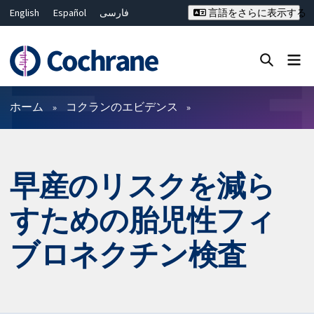
English
Español
فارسی
言語をさらに表示する
Français
Русский
Hrvatski
Deutsch
Bahasa Malaysia
ไทย
繁體中文
简体中文
Close search ✖
フィルター
ホーム
コクランのエビデンス
早産のリスクを減ら
すための胎児性フィ
ブロネクチン検査