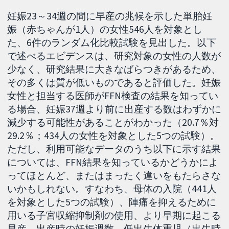
妊娠23～34週の間に早産の兆候を示した単胎妊
娠（赤ちゃんが1人）の女性546人を対象とし
た、6件のランダム化比較試験を見出した。以下
で述べるエビデンスは、研究対象の女性の人数が
少なく、研究結果に大きなばらつきがあるため、
その多くは質が低いものであると評価した。妊娠
女性と担当する医師がFFN検査の結果を知ってい
る場合、妊娠37週より前に出産する数はわずかに
減少する可能性があることがわかった（20.7％対
29.2％；434人の女性を対象とした5つの試験）。
ただし、利用可能なデータのうち以下に示す結果
については、FFN結果を知っているかどうかによ
ってほとんど、またはまったく違いをもたらさな
いかもしれない。すなわち、母体の入院（441人
を対象とした5つの試験）、陣痛を抑えるために
用いる子宮収縮抑制剤の使用、より早期に起こる
早産、出産時の妊娠週数、低出生体重児（出生時