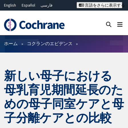
English
Español
فارسی
言語をさらに表示する
Français
Русский
Hrvatski
Deutsch
Bahasa Malaysia
ไทย
繁體中文
简体中文
Close search ✖
フィルター
ホーム
コクランのエビデンス
新しい母子における
母乳育児期間延長のた
めの母子同室ケアと母
子分離ケアとの比較