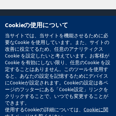
Cookieの使用について
11-13 Cavendish
お問い合わせ
当サイトでは、当サイトを機能させるために必
Square
ニュース
要なCookie を使用しています。また、サイトの
信頼できるエビ
London
広報
デンスと
改善に役立てるため、任意のアナリティクス
W1G 0AN
コクランにつ
情報に基づく意
United Kingdom
いて
Cookie を設定したいと考えています。お客様が
思決定により
採用
Cookie を有効にしない限り、任意のCookie を設
健康のさらなる
Cochrane
定することはありません。このツールを使用す
向上へ
Library
ると、あなたの設定を記憶するためにデバイス
にCookieが設定されます。Cookieの設定は各ペ
ージのフッターにある「Cookie設定」リンクを
コクラン・コラボレーションは、イングランド及びウェールズ
クリックすることで、いつでも変更することが
に登録された慈善団体（登録番号 1045921）および保証有限責
できます。
任会社（登録番号 03044323）です。付加価値税登録番号 GB
718 2127 49
使用するCookieの詳細については、
Cookieに関