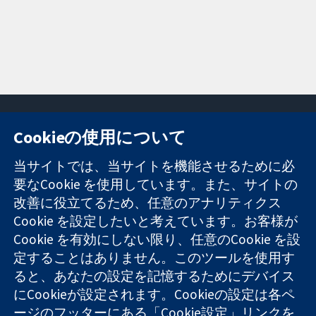
Cookieの使用について
11-13 Cavendish
お問い合わせ
当サイトでは、当サイトを機能させるために必
Square
ニュース
要なCookie を使用しています。また、サイトの
信頼できるエビ
London
広報
改善に役立てるため、任意のアナリティクス
デンスと
W1G 0AN
コクランにつ
情報に基づく意
United Kingdom
いて
Cookie を設定したいと考えています。お客様が
思決定により
採用
Cookie を有効にしない限り、任意のCookie を設
健康のさらなる
Cochrane
定することはありません。このツールを使用す
向上へ
Library
ると、あなたの設定を記憶するためにデバイス
にCookieが設定されます。Cookieの設定は各ペ
ージのフッターにある「Cookie設定」リンクを