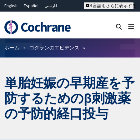
English
Español
فارسی
言語をさらに表示する
Français
Русский
Hrvatski
Deutsch
Bahasa Malaysia
ไทย
繁體中文
简体中文
Close search ✖
フィルター
ホーム
コクランのエビデンス
単胎妊娠の早期産を予
防するためのβ刺激薬
の予防的経口投与