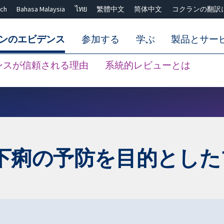
ch
Bahasa Malaysia
ไทย
繁體中文
简体中文
コクランの翻訳
ンのエビデンス
参加する
学ぶ
製品とサー
ンスが信頼される理由
系統的レビューとは
Close search ✖
下痢の予防を目的とした