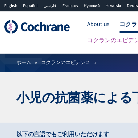
English
Español
فارسی
Français
Русский
Hrvatski
Deuts
About us
コクラ
コクランのエビデ
フィルター
ホーム
コクランのエビデンス
小児の抗菌薬による
以下の言語でもご利用いただけます