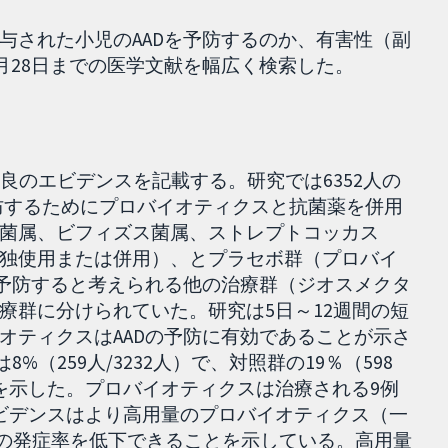
与された小児のAADを予防するのか、有害性（副
3月28日までの医学文献を幅広く検索した。
良のエビデンスを記載する。研究では6352人の
予防するためにプロバイオティクスと抗菌薬を併用
菌属、ビフィズス菌属、ストレプトコッカス
独使用または併用）、とプラセボ群（プロバイ
を予防すると考えられる他の治療群（ジオスメクタ
療群に分けられていた。研究は5日～12週間の短
オティクスはAADの予防に有効であることが示さ
（259人/3232人）で、対照群の19％（598
％）を示した。プロバイオティクスは治療される9例
ビデンスはより高用量のプロバイオティクス（一
Dの発症率を低下できることを示している。高用量