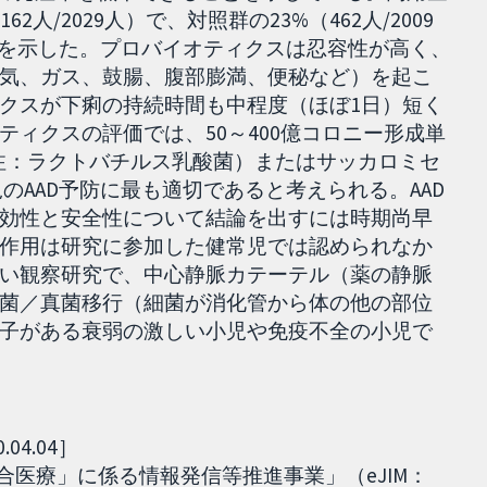
人/2029人）で、対照群の23%（462人/2009
）を示した。プロバイオティクスは忍容性が高く、
気、ガス、鼓腸、腹部膨満、便秘など）を起こ
クスが下痢の持続時間も中程度（ほぼ1日）短く
ィクスの評価では、50～400億コロニー形成単
注：ラクトバチルス乳酸菌）またはサッカロミセ
のAAD予防に最も適切であると考えられる。AAD
効性と安全性について結論を出すには時期尚早
作用は研究に参加した健常児では認められなか
い観察研究で、中心静脈カテーテル（薬の静脈
菌／真菌移行（細菌が消化管から体の他の部位
子がある衰弱の激しい小児や免疫不全の小児で
4.04］
「統合医療」に係る情報発信等推進事業」（eJIM：