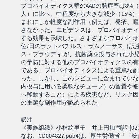
プロバイオティクス群のAADの発症率は8%（162
人）に比べ、中程度から大きな減少（15%
まれにしか軽度な副作用（例えば、発疹、嘔
さなかった。エビデンスは、プロバイオティ
する効果も示唆した。さまざまなプロバイオテ
位/日のラクトバチルス・ラムノーサス（訳
ス・ブラウディ が、抗菌薬を投与された小児
の予防に対する他のプロバイオティクスの有
である。プロバイオティクスによる重篤な副
った。しかし、このレビューに含まれていな
内投与に用いる柔軟なチューブ）の留置や細
へ移動すること）による疾患など、リスク因
の重篤な副作用が認められた。
訳注
《実施組織》小林絵里子 井上円加 翻訳 [020.0
なお、CD004827.pub4は、厚生労働省「