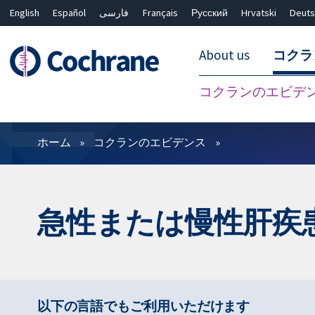
English
Español
فارسی
Français
Русский
Hrvatski
Deuts
About us
コクラ
コクランのエビデ
フィルター
ホーム
コクランのエビデンス
急性または慢性肝疾
以下の言語でもご利用いただけます