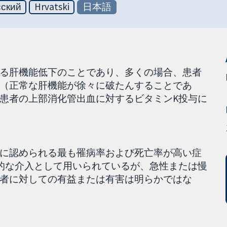
сский
Hrvatski
日本語
る肝機能低下のことであり、多くの場合、患者
（正常な肝機能が徐々に破たんすることであ
患者の上部消化管出血に対するビタミンK投与に
に認められる最も罹病率および死亡率が高い症
的な介入として用いられているが、急性または慢
者に対しての有益または有害は明らかではな