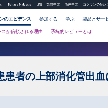
ch
Bahasa Malaysia
ไทย
繁體中文
简体中文
コクランの翻訳
ンのエビデンス
参加する
学ぶ
製品とサー
ンスが信頼される理由
系統的レビューとは
Close search ✖
患患者の上部消化管出血