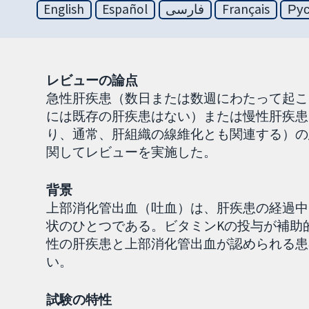
English
Español
فارسی
Français
Ру
レビューの論点
急性肝疾患（数日または数週にわたって起こ
には既存の肝疾患はない）または慢性肝疾患
り、通常、肝組織の線維化とも関連する）の
関してレビューを実施した。
背景
上部消化管出血（吐血）は、肝疾患の経過中
状のひとつである。ビタミンKの投与が補助
性の肝疾患と上部消化管出血が認められる患
い。
試験の特性