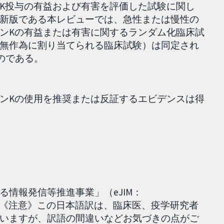
K投与の有益および有害を評価した試験に関し
新版である本レビューでは、急性または慢性の
ンKの有益または有害に関するランダム化臨床試
無作為に割り当てられる臨床試験）は同定され
ものである。
ンKの使用を推奨または反証するエビデンスは得
情報発信等推進事業」（eJIM：
018.12.25］ 《注意》この日本語訳は、臨床医、疫学研究者
いますが、訳語の間違いなどお気づきの点がご