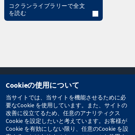
コクランライブラリーで全文
を読む
Cookieの使用について
11-13 Cavendish
お問い合わせ
当サイトでは、当サイトを機能させるために必
Square
ニュース
要なCookie を使用しています。また、サイトの
信頼できるエビ
London
広報
改善に役立てるため、任意のアナリティクス
デンスと
W1G 0AN
コクランにつ
情報に基づく意
Cookie を設定したいと考えています。お客様が
United Kingdom
いて
思決定により
採用
Cookie を有効にしない限り、任意のCookie を設
健康のさらなる
Cochrane