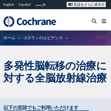
English
Español
فارسی
言語をさらに表示する
Français
Русский
Hrvatski
Deutsch
Bahasa Malaysia
ไทย
繁體中文
简体中文
Close search ✖
フィルター
ホーム
コクランのエビデンス
多発性脳転移の治療に
対する全脳放射線治療
以下の言語でもご利用いただけます