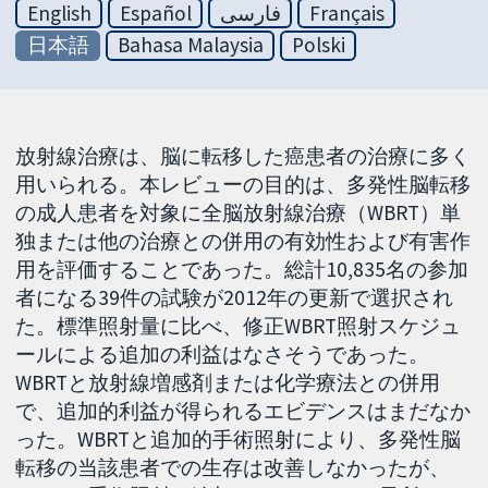
English
Español
فارسی
Français
日本語
Bahasa Malaysia
Polski
放射線治療は、脳に転移した癌患者の治療に多く
用いられる。本レビューの目的は、多発性脳転移
の成人患者を対象に全脳放射線治療（WBRT）単
独または他の治療との併用の有効性および有害作
用を評価することであった。総計10,835名の参加
者になる39件の試験が2012年の更新で選択され
た。標準照射量に比べ、修正WBRT照射スケジュ
ールによる追加の利益はなさそうであった。
WBRTと放射線増感剤または化学療法との併用
で、追加的利益が得られるエビデンスはまだなか
った。WBRTと追加的手術照射により、多発性脳
転移の当該患者での生存は改善しなかったが、