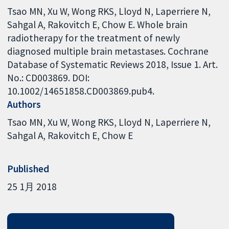
Tsao MN, Xu W, Wong RKS, Lloyd N, Laperriere N,
Sahgal A, Rakovitch E, Chow E. Whole brain
radiotherapy for the treatment of newly
diagnosed multiple brain metastases. Cochrane
Database of Systematic Reviews 2018, Issue 1. Art.
No.: CD003869. DOI:
10.1002/14651858.CD003869.pub4.
Authors
Tsao MN
Xu W
Wong RKS
Lloyd N
Laperriere N
Sahgal A
Rakovitch E
Chow E
Published
25 1月 2018