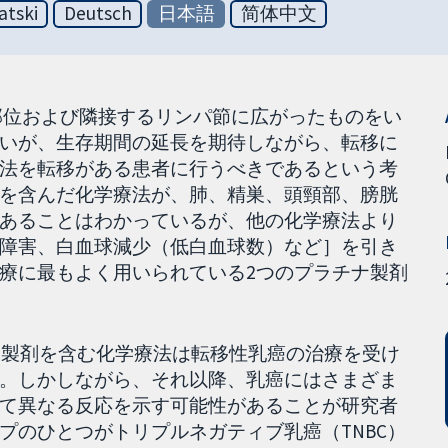
atski
Deutsch
日本語
简体中文
部位および隣接するリンパ節に広がったものをい
いが、生存期間の延長を期待しながら、転移に
法を転移がある患者に行うべきであるという考
を含んだ化学療法が、肺、精巣、頭頸部、膀胱
あることはわかっているが、他の化学療法より
障害、白血球減少（低白血球数）など］を引き
療に最もよく用いられている2つのプラチナ製剤
チナ製剤を含む化学療法は転移性乳癌の治療を受け
。しかしながら、それ以降、乳癌にはさまざま
て異なる反応を示す可能性があることが研究者
プのひとつがトリプルネガティブ乳癌（TNBC）