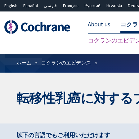
English
Español
فارسی
Français
Русский
Hrvatski
Deuts
About us
コクラ
コクランのエビデ
フィルター
ホーム
コクランのエビデンス
転移性乳癌に対する
以下の言語でもご利用いただけます