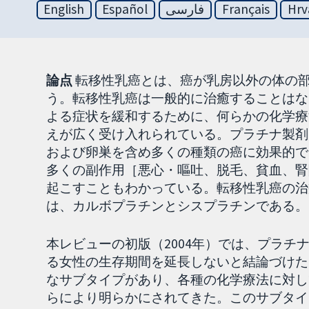
English
Español
فارسی
Français
Hrv
論点
転移性乳癌とは、癌が乳房以外の体の
う。転移性乳癌は一般的に治癒することはな
よる症状を緩和するために、何らかの化学療
えが広く受け入れられている。プラチナ製剤
および卵巣を含め多くの種類の癌に効果的で
多くの副作用［悪心・嘔吐、脱毛、貧血、腎
起こすこともわかっている。転移性乳癌の治
は、カルボプラチンとシスプラチンである。
本レビューの初版（2004年）では、プラ
る女性の生存期間を延長しないと結論づけた
なサブタイプがあり、各種の化学療法に対し
らにより明らかにされてきた。このサブタイ