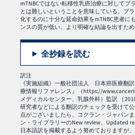
mTNBCではない転移性乳癌治療に対して
とは難しいということを意味している。プラ
化するのに十分な延命効果をmTNBC患者
ンスの質が低い。より明確な結論を出すため
全抄録を読む
訳注
《実施組織》一般社団法人 日本癌医療翻訳
療情報リファレンス』（https://www.can
メディカルセンター、乳腺外科）監訳 ［201
研究者などによる翻訳のチェックを受けて公
点がございましたら、コクラン・ジャパンまで
ン・ライブラリーのNew review、Updat
日本語訳を掲載するよう努めておりますが、