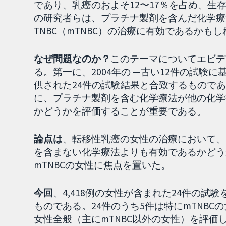
であり、乳癌のおよそ12〜17％を占め、
の研究者らは、プラチナ製剤を含んだ化学療
TNBC（mTNBC）の治療に有効であるかも
なぜ問題なのか？
このテーマについてエビデ
る。第一に、2004年の —古い12件の試験に
供された24件の試験結果と合致するもので
に、プラチナ製剤を含む化学療法が他の化学
かどうかを評価することが重要である。
論点は
、転移性乳癌の女性の治療において、
を含まない化学療法よりも有効であるかどう
mTNBCの女性に焦点を置いた。
今回
、4,418例の女性が含まれた24件の試
ものである。24件のうち5件は特にmTNBC
女性全般（主にmTNBC以外の女性）を評