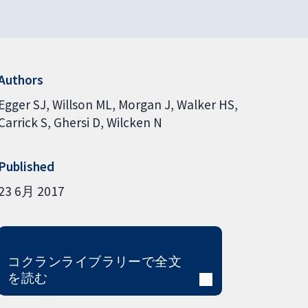
Authors
Egger SJ
Willson ML
Morgan J
Walker HS
Carrick S
Ghersi D
Wilcken N
Published
23 6月 2017
コクランライブラリーで全文
を読む