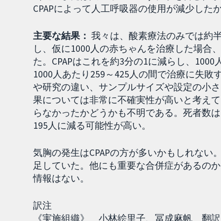
CPAPによって人工呼吸器の使用が減少した
主要な結果：
我々は、酸素療法のみでは約
し、仮に1000人の赤ちゃんを治療した場合
た。CPAPはこれを約3分の1に減らし、100
1000人あたり259～425人の間で治療に
や研究の違い、サンプルサイズや設定の小さ
果については非常に不確実性が高いと考えて
らなかったかどうかも不明である。死者数は10
195人に減る可能性が高い。
気胸の発生はCPAPの方が多いかもしれない
足していた。他にも重要な合併症があるのか
情報はない。
訳注
《実施組織》 小林絵里子、冨成麻帆 翻訳［2