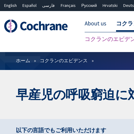
English
Español
فارسی
Français
Русский
Hrvatski
Deuts
About us
コクラ
コクランのエビデ
フィルター
ホーム
コクランのエビデンス
早産児の呼吸窮迫に対
以下の言語でもご利用いただけます