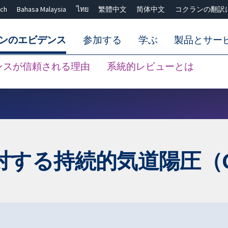
ch
Bahasa Malaysia
ไทย
繁體中文
简体中文
コクランの翻訳
ンのエビデンス
参加する
学ぶ
製品とサー
ンスが信頼される理由
系統的レビューとは
Close search ✖
する持続的気道陽圧（C