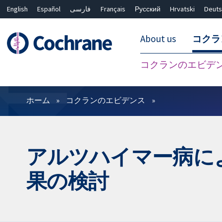
English
Español
فارسی
Français
Русский
Hrvatski
Deuts
About us
コクラ
コクランのエビデ
フィルター
ホーム
コクランのエビデンス
アルツハイマー病に
果の検討