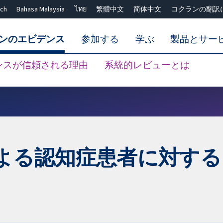
ch
Bahasa Malaysia
ไทย
繁體中文
简体中文
コクランの翻訳
ンのエビデンス
参加する
学ぶ
製品とサー
ンスが信頼される理由
系統的レビューとは
Close search ✖
よる認知症患者に対する