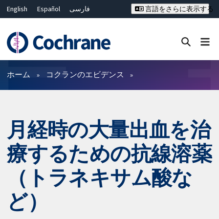
English
Español
فارسی
言語をさらに表示する
Français
Русский
Hrvatski
Deutsch
Bahasa Malaysia
ไทย
繁體中文
简体中文
Close search ✖
フィルター
ホーム
コクランのエビデンス
月経時の大量出血を治
療するための抗線溶薬
（トラネキサム酸な
ど）