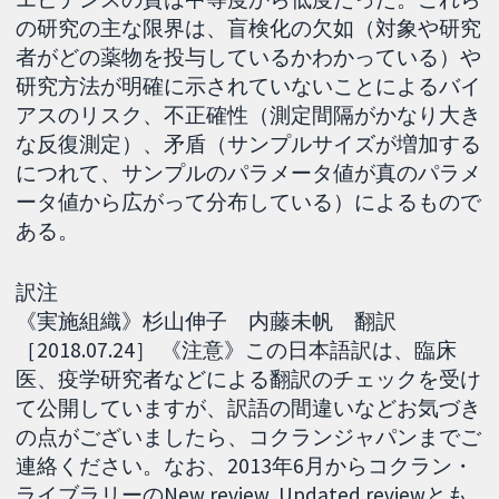
の研究の主な限界は、盲検化の欠如（対象や研究
者がどの薬物を投与しているかわかっている）や
研究方法が明確に示されていないことによるバイ
アスのリスク、不正確性（測定間隔がかなり大き
な反復測定）、矛盾（サンプルサイズが増加する
につれて、サンプルのパラメータ値が真のパラメ
ータ値から広がって分布している）によるもので
ある。
訳注
《実施組織》杉山伸子 内藤未帆 翻訳
［2018.07.24］ 《注意》この日本語訳は、臨床
医、疫学研究者などによる翻訳のチェックを受け
て公開していますが、訳語の間違いなどお気づき
の点がございましたら、コクランジャパンまでご
連絡ください。なお、2013年6月からコクラン・
ライブラリーのNew review, Updated reviewとも