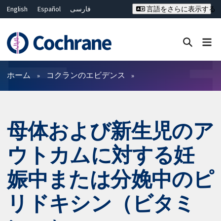
English
Español
فارسی
言語をさらに表示する
Français
Русский
Hrvatski
Deutsch
Bahasa Malaysia
ไทย
繁體中文
简体中文
Close search ✖
フィルター
ホーム
コクランのエビデンス
母体および新生児のア
ウトカムに対する妊
娠中または分娩中のピ
リドキシン（ビタミ