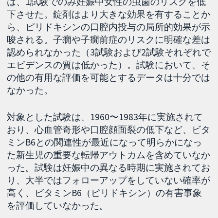
は、1試験でのみ妊娠中女性の虫歯のリスクを低
下させた。錠剤はより大きな効果を有することか
ら、ピリドキシンの口腔内投与の局所的効果が示
唆される。子癇や子癇前症のリスクに明確な差は
認められなかった（3試験および2試験それぞれで
エビデンスの質は低かった）。試験において、そ
の他の有用な評価を可能とするデータは十分では
なかった。
対象とした試験は、1960〜1983年に実施されて
おり、心血管奇形や口腔顔面裂の低下など、ビタ
ミンB6との関連性が最近になって明らかになっ
た新生児の重要な転帰アウトカムを含めていなか
った。試験は妊娠中の異なる時期に実施されてお
り、大半ではフォローアップをしていない確率が
高く、ビタミンB6（ピリドキシン）の有害事象
を評価していなかった。