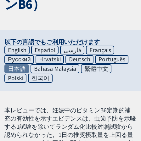
ンB6）
以下の言語でもご利用いただけます
English
Español
فارسی
Français
Русский
Hrvatski
Deutsch
Português
日本語
Bahasa Malaysia
繁體中文
Polski
한국어
本レビューでは、妊娠中のビタミンB6定期的補
充の有効性を示すエビデンスは、虫歯予防を示唆
する1試験を除いてランダム化比較対照試験から
認められなかった。1日の推奨摂取量を上回る量