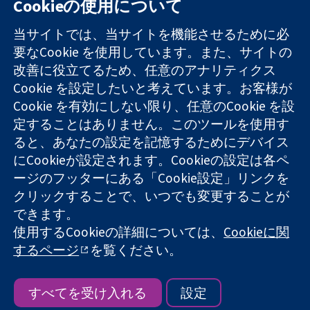
Cookieの使用について
11-13 Cavendish
お問い合わせ
当サイトでは、当サイトを機能させるために必
Square
ニュース
要なCookie を使用しています。また、サイトの
信頼できるエビ
London
広報
改善に役立てるため、任意のアナリティクス
デンスと
W1G 0AN
コクランにつ
情報に基づく意
Cookie を設定したいと考えています。お客様が
United Kingdom
いて
思決定により
採用
Cookie を有効にしない限り、任意のCookie を設
健康のさらなる
Cochrane
定することはありません。このツールを使用す
向上へ
Library
ると、あなたの設定を記憶するためにデバイス
にCookieが設定されます。Cookieの設定は各ペ
ージのフッターにある「Cookie設定」リンクを
コクラン・コラボレーションは、イングランド及びウェールズ
クリックすることで、いつでも変更することが
に登録された慈善団体（登録番号 1045921）および保証有限責
できます。
任会社（登録番号 03044323）です。付加価値税登録番号 GB
使用するCookieの詳細については、
Cookieに関
718 2127 49
するページ
を覧ください。
Copyright © 2026 The Cochrane Collaboration
ウェブサイト利用規約
|
免責事項
|
個人情報
|
Cookieポリシー
|
Cookie設定
すべてを受け入れる
設定