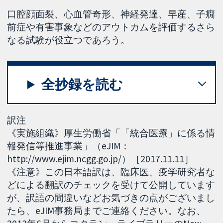
口腔顔面裂、心血管奇形、神経発達、早産、子癇
前症や有害事象などのアウトカムを評価するさら
なる試験が役立つであろう。
全抄録を読む
訳注
《実施組織》厚生労働省「「統合医療」に係る情
報発信等推進事業」（eJIM：
http://www.ejim.ncgg.go.jp/）［2017.11.11］
《注意》この日本語訳は、臨床医、疫学研究者な
どによる翻訳のチェックを受けて公開しています
が、訳語の間違いなどお気づきの点がございまし
たら、eJIM事務局までご連絡ください。なお、