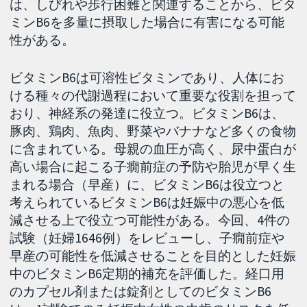
は、しびれや歩行困難と関連することから、ビタ
ミンB6を多量に摂取した場合に有害になる可能
性がある。
ビタミンB6は可溶性ビタミンであり、人体にお
ける種々の代謝過程において重要な役割を担って
おり、神経系の発達に役立つ。ビタミンB6は、
豚肉、鶏肉、魚肉、野菜やバナナなど多くの食物
に含まれている。母親の血圧が高く、尿中蛋白が
高い場合に起こる子癇前症の予防や胎児が早く生
まれる場合（早産）に、ビタミンB6は役立つと
考えられているビタミンB6は妊娠中の悪心を低
減させる上で役立つ可能性がある。今回、4件の
試験（妊婦1646例）をレビューし、子癇前症や
早産の可能性を低減させることを目的とした妊娠
中のビタミンB6定期的補充を評価した。経口用
のカプセル剤または錠剤としてのビタミンB6