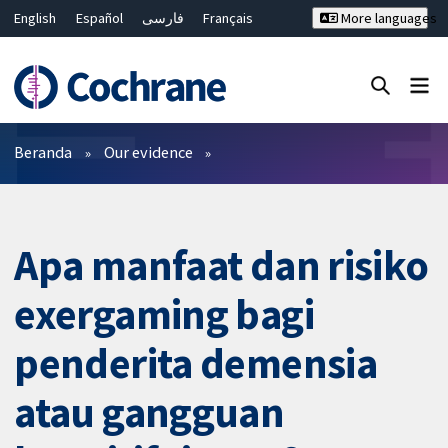
English
Español
فارسی
Français
More languages
Русский
Hrvatski
Deutsch
Bahasa Malaysia
ไทย
繁體中文
简体中文
Close search ✖
Filter
Beranda
Our evidence
Apa manfaat dan risiko
exergaming bagi
penderita demensia
atau gangguan