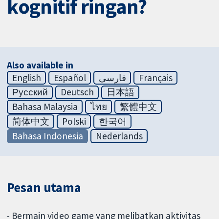
kognitif ringan?
Also available in
English
Español
فارسی
Français
Русский
Deutsch
日本語
Bahasa Malaysia
ไทย
繁體中文
简体中文
Polski
한국어
Bahasa Indonesia
Nederlands
Pesan utama
- Bermain video game yang melibatkan aktivitas