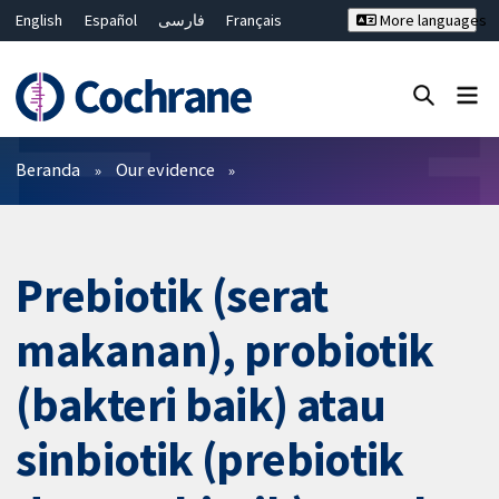
English
Español
فارسی
Français
More languages
Русский
Hrvatski
Deutsch
Bahasa Malaysia
ไทย
繁體中文
简体中文
Close search ✖
Filter
Beranda
Our evidence
Prebiotik (serat
makanan), probiotik
(bakteri baik) atau
sinbiotik (prebiotik