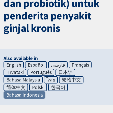
dan probiotik) untuk
penderita penyakit
ginjal kronis
Also available in
English
Español
فارسی
Français
Hrvatski
Português
日本語
Bahasa Malaysia
ไทย
繁體中文
简体中文
Polski
한국어
Bahasa Indonesia