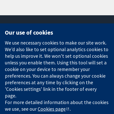
Our use of cookies
11-13 Cavendish
Contact us
We use necessary cookies to make our site work.
Square
News
Trusted
We'd also like to set optional analytics cookies to
London
Press office
evidence.
W1G 0AN
About us
help us improve it. We won't set optional cookies
Informed
Inggris
Jobs
unless you enable them. Using this tool will set a
decisions.
Cochrane
cookie on your device to remember your
Better health.
Library
preferences. You can always change your cookie
preferences at any time by clicking on the
'Cookies settings' link in the footer of every
The Cochrane Collaboration is a charity (no. 1045921) and a
page.
company limited by guarantee (no. 03044323) registered in
For more detailed information about the cookies
England & Wales. VAT registration number GB 718 2127 49.
we use, see our
Cookies page
.
Copyright © 2026 The Cochrane Collaboration