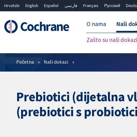
Hrvatski
English
Español
فارسی
Français
Русский
Deuts
O nama
Naši do
Zašto su naši dokaz
Prečistači
Početna
Naši dokazi
Prebiotici (dijetalna v
(prebiotici s probiot