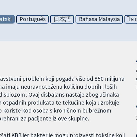
atski
Português
日本語
Bahasa Malaysia
ไท
ravstveni problem koji pogađa više od 850 milijuna
ima imaju neuravnoteženu količinu dobrih i loših
 disbiozom'. Ovaj disbalans nastaje zbog učinaka
ih otpadnih produkata te tekućine koja uzrokuje
često koriste kod osoba s kroničnom bubrežnom
prehrani za pacijente iz ove skupine.
ršati KBB jer bakterije mogu proizvesti toksine koji