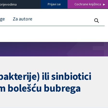
Prijavi se
Cochrane knjižnica
prijevodima
uge
Za autore
kterije) ili sinbiotici
nom bolešću bubrega