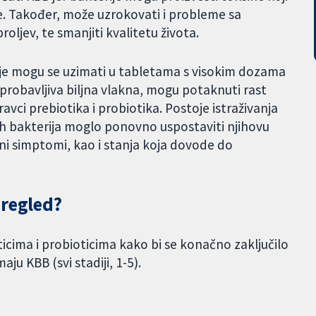
ge. Također, može uzrokovati i probleme sa
roljev, te smanjiti kvalitetu života.
ije mogu se uzimati u tabletama s visokim dozama
eprobavljiva biljna vlakna, mogu potaknuti rast
ravci prebiotika i probiotika. Postoje istraživanja
ih bakterija moglo ponovno uspostaviti njihovu
evni simptomi, kao i stanja koja dovode do
pregled?
ticima i probioticima kako bi se konačno zaključilo
ju KBB (svi stadiji, 1-5).