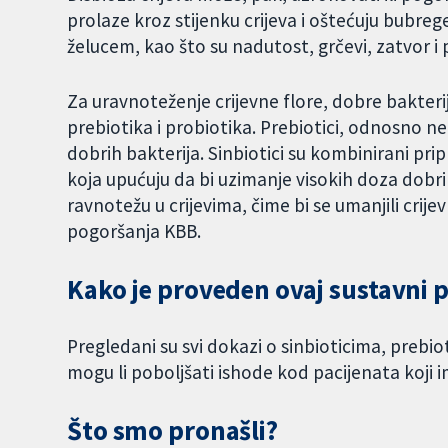
prolaze kroz stijenku crijeva i oštećuju bubre
želucem, kao što su nadutost, grčevi, zatvor i p
Za uravnoteženje crijevne flore, dobre bakter
prebiotika i probiotika. Prebiotici, odnosno n
dobrih bakterija. Sinbiotici su kombinirani prip
koja upućuju da bi uzimanje visokih doza dobr
ravnotežu u crijevima, čime bi se umanjili crij
pogoršanja KBB.
Kako je proveden ovaj sustavni 
Pregledani su svi dokazi o sinbioticima, prebio
mogu li poboljšati ishode kod pacijenata koji ima
Što smo pronašli?