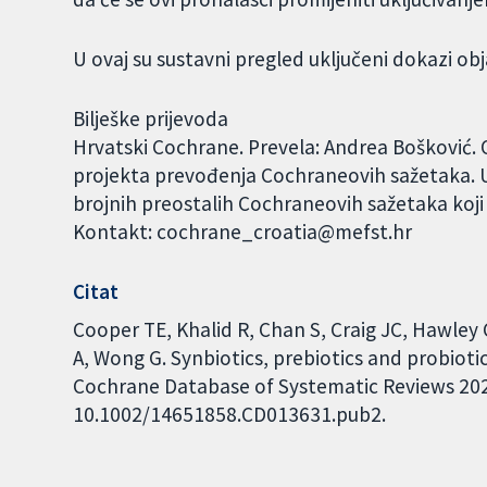
U ovaj su sustavni pregled uključeni dokazi obj
Bilješke prijevoda
Hrvatski Cochrane. Prevela: Andrea Bošković. 
projekta prevođenja Cochraneovih sažetaka. U
brojnih preostalih Cochraneovih sažetaka koji
Kontakt: cochrane_croatia@mefst.hr
Citat
Cooper TE, Khalid R, Chan S, Craig JC, Hawley
A, Wong G. Synbiotics, prebiotics and probioti
Cochrane Database of Systematic Reviews 2023,
10.1002/14651858.CD013631.pub2.