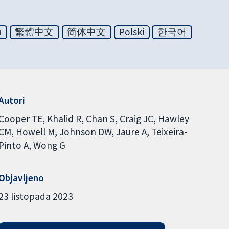
ย
繁體中文
简体中文
Polski
한국어
Autori
Cooper TE
Khalid R
Chan S
Craig JC
Hawley
CM
Howell M
Johnson DW
Jaure A
Teixeira-
Pinto A
Wong G
Objavljeno
23 listopada 2023