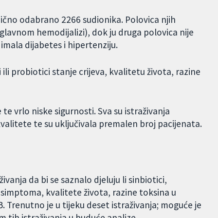
mično odabrano 2266 sudionika. Polovica njih
 (uglavnom hemodijalizi), dok ju druga polovica nije
 imala dijabetes i hipertenziju.
 ili probiotici stanje crijeva, kvalitetu života, razine
te vrlo niske sigurnosti. Sva su istraživanja
litete te su uključivala premalen broj pacijenata.
anja da bi se saznalo djeluju li sinbiotici,
ih simptoma, kvalitete života, razine toksina u
. Trenutno je u tijeku deset istraživanja; moguće je
m tih istraživanja u buduće analize.