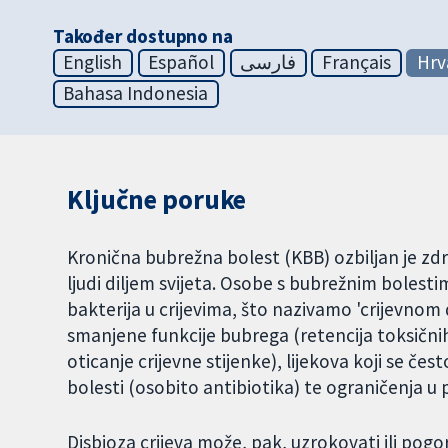
Također dostupno na
English
Español
فارسی
Français
Hrv
Bahasa Indonesia
Ključne poruke
Kronična bubrežna bolest (KBB) ozbiljan je zd
ljudi diljem svijeta. Osobe s bubrežnim bolest
bakterija u crijevima, što nazivamo 'crijevnom
smanjene funkcije bubrega (retencija toksičn
oticanje crijevne stijenke), lijekova koji se 
bolesti (osobito antibiotika) te ograničenja u 
Disbioza crijeva može, pak, uzrokovati ili pogo