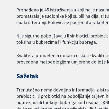
Pronađeno je 45 istraživanja u kojima je nasu
promatrala je sudionike koji su bili na dijalizi
imala u terapiji. Polovica je pacijenata također
Nije sigurno poboljšavaju li sinbiotici, prebiotici
toksina u bubrezima ili funkciju bubrega.
Kvaliteta pronađenih dokaza niske je kvalitete 
provedena metodologijom umjerene do loše kva
Sažetak
Trenutačno nema dovoljno informacija iz istraživ
prebiotici ili probiotici na poboljšanje crijevn
bubrezima ili funkcije bubrega kod osoba s KBB
da će se ovi pronalasci promijeniti uključivanje