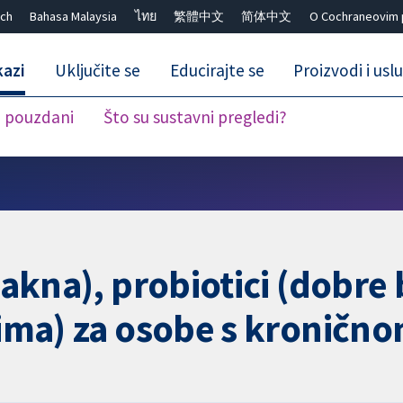
ch
Bahasa Malaysia
ไทย
繁體中文
简体中文
O Cochraneovim 
kazi
Uključite se
Educirajte se
Proizvodi i usl
i pouzdani
Što su sustavni pregledi?
Close search ✖
lakna), probiotici (dobre ba
icima) za osobe s kronič